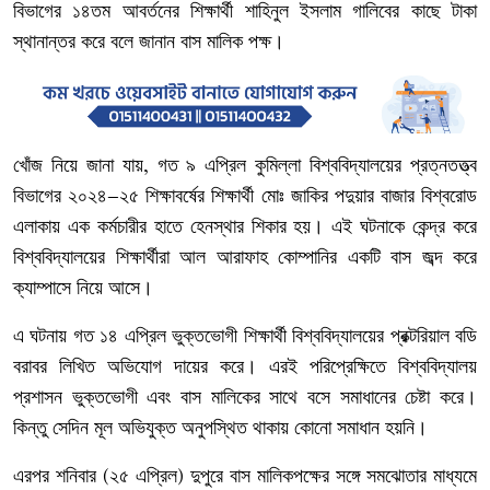
বিভাগের
১৪তম
আবর্তনের
শিক্ষার্থী
শাহিনুল
ইসলাম
গালিবের
কাছে
টাকা
স্থানান্তর
করে
বলে
জানান
বাস
মালিক
পক্ষ।
খোঁজ
নিয়ে
জানা
যায়
গত
৯
এপ্রিল
কুমিল্লা
বিশ্ববিদ্যালয়ের
প্রত্নতত্ত্ব
,
বিভাগের
২০২৪
২৫
শিক্ষাবর্ষের
শিক্ষার্থী
মোঃ
জাকির
পদুয়ার
বাজার
বিশ্বরোড
–
এলাকায়
এক
কর্মচারীর
হাতে
হেনস্থার
শিকার
হয়।
এই
ঘটনাকে
কেন্দ্র
করে
বিশ্ববিদ্যালয়ের
শিক্ষার্থীরা
আল
আরাফাহ
কোম্পানির
একটি
বাস
জব্দ
করে
ক্যাম্পাসে
নিয়ে
আসে।
এ
ঘটনায়
গত
১৪
এপ্রিল
ভুক্তভোগী
শিক্ষার্থী
বিশ্ববিদ্যালয়ের
প্রক্টরিয়াল
বডি
বরাবর
লিখিত
অভিযোগ
দায়ের
করে।
এরই
পরিপ্রেক্ষিতে
বিশ্ববিদ্যালয়
প্রশাসন
ভুক্তভোগী
এবং
বাস
মালিকের
সাথে
বসে
সমাধানের
চেষ্টা
করে।
কিন্তু
সেদিন
মূল
অভিযুক্ত
অনুপস্থিত
থাকায়
কোনো
সমাধান
হয়নি।
এরপর
শনিবার
২৫
এপ্রিল
দুপুরে
বাস
মালিকপক্ষের
সঙ্গে
সমঝোতার
মাধ্যমে
(
)