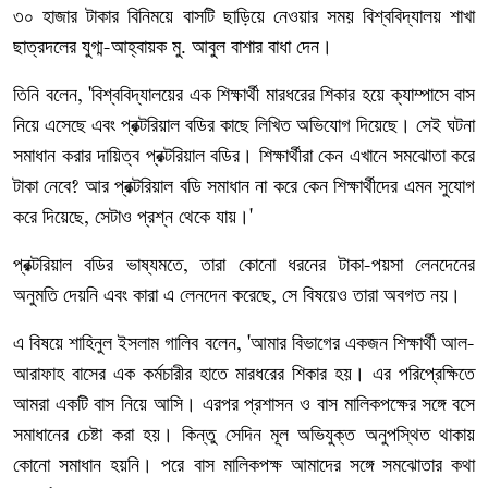
৩০
হাজার
টাকার
বিনিময়ে
বাসটি
ছাড়িয়ে
নেওয়ার
সময়
বিশ্ববিদ্যালয়
শাখা
ছাত্রদলের
যুগ্ম
আহ্বায়ক
মু
আবুল
বাশার
বাধা
দেন।
-
.
তিনি
বলেন
বিশ্ববিদ্যালয়ের
এক
শিক্ষার্থী
মারধরের
শিকার
হয়ে
ক্যাম্পাসে
বাস
, '
নিয়ে
এসেছে
এবং
প্রক্টরিয়াল
বডির
কাছে
লিখিত
অভিযোগ
দিয়েছে।
সেই
ঘটনা
সমাধান
করার
দায়িত্ব
প্রক্টরিয়াল
বডির।
শিক্ষার্থীরা
কেন
এখানে
সমঝোতা
করে
টাকা
নেবে
আর
প্রক্টরিয়াল
বডি
সমাধান
না
করে
কেন
শিক্ষার্থীদের
এমন
সুযোগ
?
করে
দিয়েছে
সেটাও
প্রশ্ন
থেকে
যায়।
,
'
প্রক্টরিয়াল
বডির
ভাষ্যমতে
তারা
কোনো
ধরনের
টাকা
পয়সা
লেনদেনের
,
-
অনুমতি
দেয়নি
এবং
কারা
এ
লেনদেন
করেছে
সে
বিষয়েও
তারা
অবগত
নয়।
,
এ
বিষয়ে
শাহিনুল
ইসলাম
গালিব
বলেন
আমার
বিভাগের
একজন
শিক্ষার্থী
আল
, '
-
আরাফাহ
বাসের
এক
কর্মচারীর
হাতে
মারধরের
শিকার
হয়।
এর
পরিপ্রেক্ষিতে
আমরা
একটি
বাস
নিয়ে
আসি।
এরপর
প্রশাসন
ও
বাস
মালিকপক্ষের
সঙ্গে
বসে
সমাধানের
চেষ্টা
করা
হয়।
কিন্তু
সেদিন
মূল
অভিযুক্ত
অনুপস্থিত
থাকায়
কোনো
সমাধান
হয়নি।
পরে
বাস
মালিকপক্ষ
আমাদের
সঙ্গে
সমঝোতার
কথা