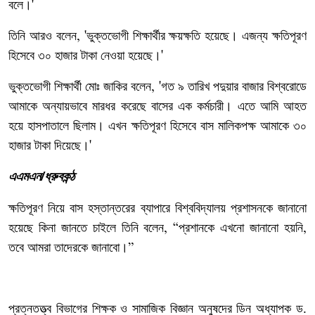
বলে।
'
তিনি
আরও
বলেন
ভুক্তভোগী
শিক্ষার্থীর
ক্ষয়ক্ষতি
হয়েছে।
এজন্য
ক্ষতিপূরণ
, '
হিসেবে
৩০
হাজার
টাকা
নেওয়া
হয়েছে।
'
ভুক্তভোগী
শিক্ষার্থী
মোঃ
জাকির
বলেন
গত
৯
তারিখ
পদুয়ার
বাজার
বিশ্বরোডে
, '
আমাকে
অন্যায়ভাবে
মারধর
করেছে
বাসের
এক
কর্মচারী।
এতে
আমি
আহত
হয়ে
হাসপাতালে
ছিলাম।
এখন
ক্ষতিপূরণ
হিসেবে
বাস
মালিকপক্ষ
আমাকে
৩০
হাজার
টাকা
দিয়েছে।
'
এএমএন/ধ্রুবকন্ঠ
ক্ষতিপূরণ
নিয়ে
বাস
হস্তান্তরের
ব্যাপারে
বিশ্ববিদ্যালয়
প্রশাসনকে
জানানো
হয়েছে
কিনা
জানতে
চাইলে
তিনি
বলেন
প্রশানকে
এখনো
জানানো
হয়নি
, “
,
তবে
আমরা
তাদেরকে
জানাবো।
”
প্রত্নতত্ত্ব
বিভাগের
শিক্ষক
ও
সামাজিক
বিজ্ঞান
অনুষদের
ডিন
অধ্যাপক
ড
.