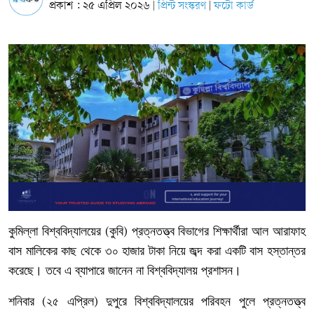
প্রকাশ : ২৫ এপ্রিল ২০২৬
প্রিন্ট সংস্করণ
ফটো কার্ড
|
|
কুমিল্লা
বিশ্ববিদ্যালয়ের
কুবি
প্রত্নতত্ত্ব
বিভাগের
শিক্ষার্থীরা
আল
আরাফাহ
(
)
বাস
মালিকের
কাছ
থেকে
৩০
হাজার
টাকা
নিয়ে
জব্দ
করা
একটি
বাস
হস্তান্তর
করেছে।
তবে
এ
ব্যাপারে
জানেন
না
বিশ্ববিদ্যালয়
প্রশাসন।
শনিবার
২৫
এপ্রিল
দুপুরে
বিশ্ববিদ্যালয়ের
পরিবহন
পুলে
প্রত্নতত্ত্ব
(
)