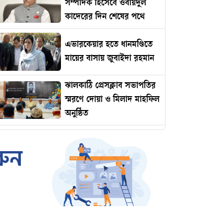
সম্পাদক হিসেবে ওবায়দুল
কাদেরের দিন শেষের পথে
এভারকেয়ার হতে ধানমণ্ডিতে
মায়ের বাসায় জুবাইদা রহমান
ঝালকাঠি প্রেসক্লাব সভাপতির
স্মরণে দোয়া ও মিলাদ মাহফিল
অনুষ্ঠিত
রোমানিয়ায় পাঠানোর নামে
কোটি টাকার প্রতারণা
ইমামকে মারধরের অভিযোগে
ঝালকাঠিতে বিএনপি নেতার
বিচারের দাবিতে বিক্ষোভ