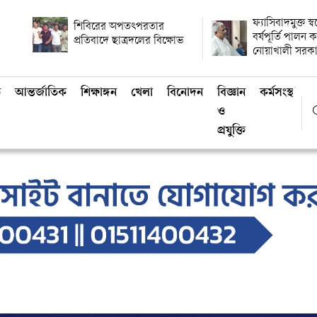
ফ্যাসিবাদমুক্ত স্
শিবিরের অপতৎপরতার
বর্ষপূর্তি পালন
প্রতিবাদে ছাত্রদলের বিক্ষোভ
নোয়াখালী সরক
ি
আন্তর্জাতিক
শিক্ষাঙ্গন
খেলা
বিনোদন
বিজ্ঞান
কর্মসংস্থান
ও
প্রযুক্তি