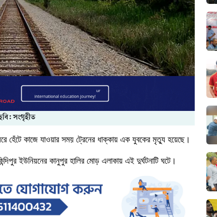
ছবি: সংগৃহীত
ধরে
হেঁটে
কাজে
যাওয়ার
সময়
ট্রেনের
ধাক্কায়
এক
যুবকের
মৃত্যু
হয়েছে।
িন্দিপুর
ইউনিয়নের
কানুপুর
হালির
মোড়
এলাকায়
এই দুর্ঘটনাটি
ঘটে।