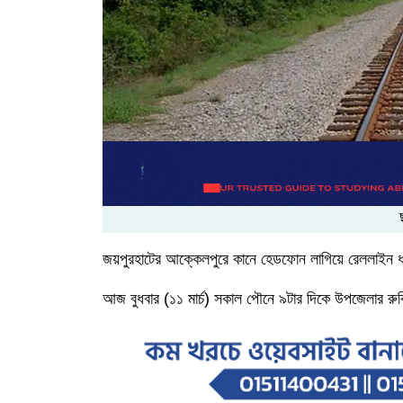
জয়পুরহাটের
আক্কেলপুরে
কানে
হেডফোন
লাগিয়ে
রেললাইন
আজ
বুধবার
(১১ মার্চ)
সকাল
পৌনে
৯টার
দিকে
উপজেলার
রুক