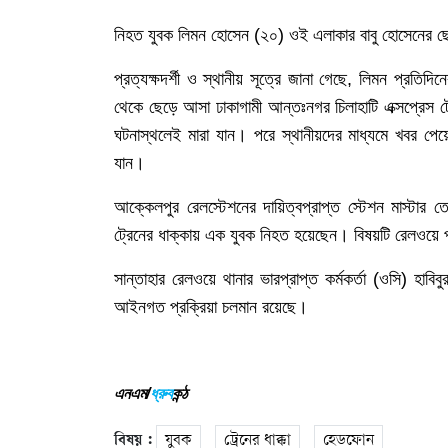
নিহত
যুবক
লিমন
হোসেন
(
২০
)
ওই
এলাকার
বাবু
হোসেনের
ছ
প্রত্যক্ষদর্শী
ও
স্থানীয়
সূত্রে
জানা
গেছে
,
লিমন
প্রতিদিনে
থেকে
ছেড়ে
আসা
ঢাকাগামী
আন্তঃনগর
চিলাহাটি
এক্সপ্রেস
ট
ঘটনাস্থলেই
মারা
যান।
পরে
স্থানীয়দের
মাধ্যমে
খবর
পেয়
যান।
আক্কেলপুর
রেলস্টেশনের
দায়িত্বপ্রাপ্ত
স্টেশন
মাস্টার
তো
ট্রেনের
ধাক্কায়
এক
যুবক
নিহত
হয়েছেন।
বিষয়টি
রেলওয়ে
সান্তাহার
রেলওয়ে
থানার
ভারপ্রাপ্ত
কর্মকর্তা
(
ওসি
)
হাবিবু
আইনগত
প্রক্রিয়া
চলমান
রয়েছে।
এনএম/
ধ্রুব
কন্ঠ
বিষয় :
যুবক
ট্রেনের ধাক্কা
হেডফোন