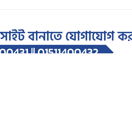
্ষ পূর্তি উপলক্ষে আলোচনা সভা ও