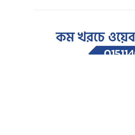
সারাদেশ
৩৬ জুলাই গনঅভ্যুত্থানের ২য় বর