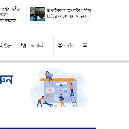
বদেশের দ্বিতীয়
চাঁপাইনবাবগঞ্জে অবৈধ সীসা
 করলো
তৈরির কারখানায় অভিযান
ারী কলেজ
খুঁজুন
English
লগইন