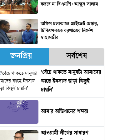
করবে না বিএনপি: আব্দুস সালাম
অফিস চলাকালে প্রাইভেট চেম্বার,
চিকিৎসককে বরখাস্তের নির্দেশ
স্বাস্থ্যমন্ত্রীর
জনপ্রিয়
সর্বশেষ
‘বেঁচে থাকতে মানুষটা আমাদের
কাছে ইনসাফ ছাড়া কিছুই
চায়নি’
আমার অভিধানের শব্দরা
আওয়ামী লীগের সাধারণ