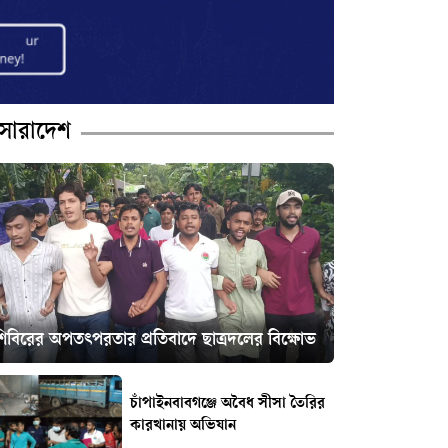
সারাদেশ
শিবিরের অপতৎপরতার প্রতিবাদে ছাত্রদলের বিক্ষোভ
চাঁপাইনবাবগঞ্জে অবৈধ সীসা তৈরির
কারখানায় অভিযান