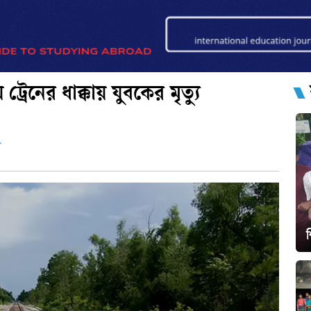
রেনের ধাক্কায় যুবকের মৃত্যু