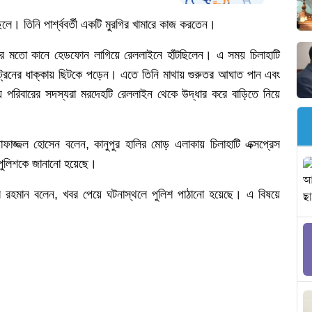
েলে।
তিনি
পার্শ্ববর্তী
একটি
মুরগির
খামারে
কাজ
করতেন।
র
মতো
কানে
হেডফোন
লাগিয়ে
রেললাইনে
হাঁটছিলেন।
এ
সময়
চিলাহাটি
্রেনের
ধাক্কায়
ছিটকে
পড়েন।
এতে
তিনি মাথায়
গুরুতর
আঘাত
পান এবং
ে
পরিবারের
সদস্যরা
মরদেহটি
রেললাইন
থেকে
উদ্ধার
করে
বাড়িতে
নিয়ে
ফাজ্জল
হোসেন
বলেন
,
কানুপুর
হালির
মোড়
এলাকায়
চিলাহাটি
এক্সপ্রেস
পুলিশকে
জানানো
হয়েছে।
র
রহমান
বলেন
,
খবর
পেয়ে
ঘটনাস্থলে
পুলিশ
পাঠানো
হয়েছে।
এ
বিষয়ে