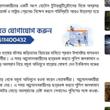
দোলনকারীদের
একটি
অংশ
হোটেল
ইন্টারকন্টিনেন্টালের
দিকে
অগ্রসর
চার্জ
ও
সাউন্ড
গ্রেনেড
নিক্ষেপ
করলে
পরিস্থিতি
আরও
উত্তপ্ত
হয়ে
ও
হত্যার
ঘটনায়
জড়িতদের
বিচারের
দাবিতে
প্রধান
উপদেষ্টার
বাসভবন
্মীরা।
এ
সময়
আন্দোলনকারীদের
ছত্রভঙ্গ
করতে
পুলিশ
জলকামান
ও
ে
অবস্থান
নিয়ে
যমুনা
অভিমুখে
যাত্রার
ঘোষণা
দেন
ইনকিলাব
মঞ্চের
োড়
থেকে
যমুনা
অভিমুখে
রওনা
করেন
নেতাকর্মীরা।
আন্দোলনকারীরা
ধা
দেয়।
এ
সময়
আন্দোলনকারীদের
ছত্রভঙ্গ
করতে
পুলিশ
জলকামান
মোটর
মোড়ে
অবস্থানের
চেষ্টা
করলে
সেখানেও
পুলিশের
সঙ্গে
ধাওয়া
-