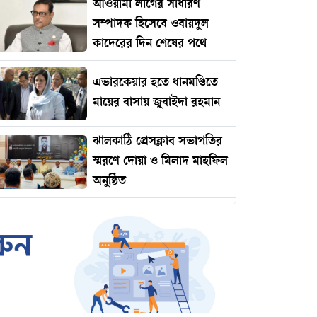
আওয়ামী লীগের সাধারণ
সম্পাদক হিসেবে ওবায়দুল
কাদেরের দিন শেষের পথে
এভারকেয়ার হতে ধানমণ্ডিতে
মায়ের বাসায় জুবাইদা রহমান
ঝালকাঠি প্রেসক্লাব সভাপতির
স্মরণে দোয়া ও মিলাদ মাহফিল
অনুষ্ঠিত
রোমানিয়ায় পাঠানোর নামে
কোটি টাকার প্রতারণা
ইমামকে মারধরের অভিযোগে
ঝালকাঠিতে বিএনপি নেতার