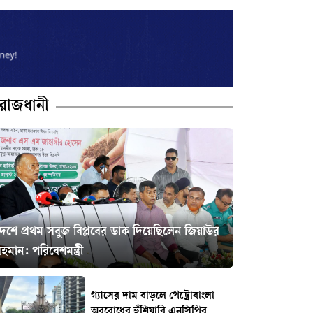
রাজধানী
দেশে প্রথম সবুজ বিপ্লবের ডাক দিয়েছিলেন জিয়াউর
হমান: পরিবেশমন্ত্রী
গ্যাসের দাম বাড়লে পেট্রোবাংলা
অবরোধের হুঁশিয়ারি এনসিপির