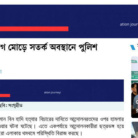
গ মোড়ে সতর্ক অবস্থানে পুলিশ
ো
ছবি: সংগৃহীত
র
মান
বিন
হাদি
হত্যার
বিচারের
দাবিতে
আন্দোলনরতদের
ওপর
হামলার
ওয়ার
ঘটনা
ঘটেছে।
এতে
একপর্যায়ে
আন্দোলনকারীরা
ছত্রভঙ্গ
হয়ে
ুরো
এলাকায়
থমথমে
পরিস্থিতি
বিরাজ
করছে।