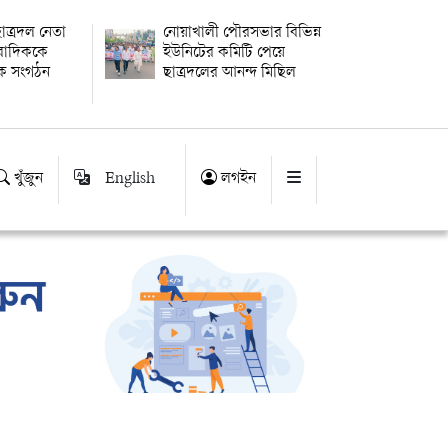
াত্রদল নেতা
নোয়াখালী পৌরসভার বিভিন্ন
ংবাদিককে
ইউনিটের কমিটি পেয়ে
িক সংগঠন
ছাত্রদলের আনন্দ মিছিল
খুঁজুন
English
লগইন