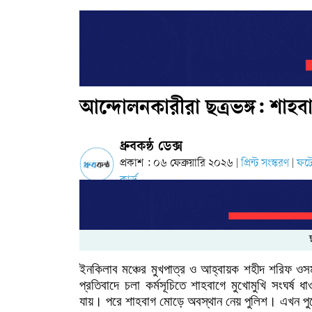
আন্দোলনকারীরা ছত্রভঙ্গ: শাহবা
ধ্রুবকন্ঠ ডেক্স
প্রকাশ : ০৬ ফেব্রুয়ারি ২০২৬
প্রিন্ট সংস্করণ
ফট
|
|
কার্ড
ইনকিলাব
মঞ্চের
মুখপাত্র
ও
আহ্বায়ক
শহীদ
শরিফ
ওস
প্রতিবাদে
চলা
কর্মসূচিতে
শাহবাগে
মুখোমুখি সংঘর্ষ ধা
যায়।
পরে
শাহবাগ
মোড়ে
অবস্থান
নেয়
পুলিশ।
এখন
প