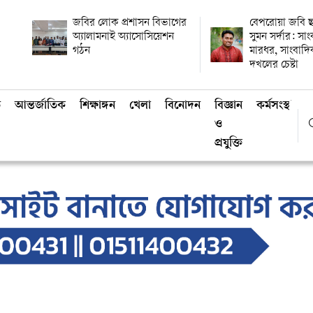
জবির লোক প্রশাসন বিভাগের
বেপরোয়া জবি ছ
অ্যালামনাই অ্যাসোসিয়েশন
সুমন সর্দার: সা
গঠন
মারধর, সাংবাদ
দখলের চেষ্টা
ি
আন্তর্জাতিক
শিক্ষাঙ্গন
খেলা
বিনোদন
বিজ্ঞান
কর্মসংস্থান
ও
প্রযুক্তি