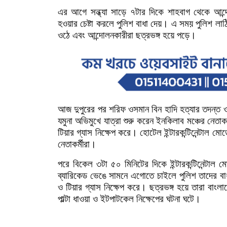
এর
আগে
সন্ধ্যা
সাড়ে
৭টার
দিকে
শাহবাগ
থেকে
আন্
হওয়ার
চেষ্টা
করলে
পুলিশ
বাধা
দেয়।
এ
সময়
পুলিশ
লাঠি
ওঠে
এবং
আন্দোলনকারীরা
ছত্রভঙ্গ
হয়ে
পড়ে।
আজ
দুপুরের
পর
শরিফ
ওসমান
বিন
হাদি
হত্যার
তদন্ত
যমুনা
অভিমুখে
যাত্রা
শুরু
করেন
ইনকিলাব
মঞ্চের
নেতাকর
টিয়ার
গ্যাস
নিক্ষেপ
করে।
হোটেল
ইন্টারকন্টিনেন্টাল
মোড়
নেতাকর্মীরা।
পরে
বিকেল
৩টা
৫০
মিনিটের
দিকে
ইন্টারকন্টিনেন্টাল
ম
ব্যারিকেড
ভেঙে
সামনে
এগোতে
চাইলে
পুলিশ
তাদের
বা
ও
টিয়ার
গ্যাস
নিক্ষেপ
করে।
ছত্রভঙ্গ
হয়ে
তারা
বাংলা
পাল্টা
ধাওয়া
ও
ইটপাটকেল
নিক্ষেপের
ঘটনা
ঘটে।