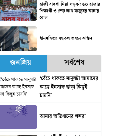
হাজী বাদশা মিয়া সড়ক: ৬০ হাজার
শিক্ষার্থী ও দেড় লাখ মানুষের কান্নার
রোল
ধানমন্ডিতে বহুতল ভবনে আগুন
জনপ্রিয়
সর্বশেষ
‘বেঁচে থাকতে মানুষটা আমাদের
কাছে ইনসাফ ছাড়া কিছুই
চায়নি’
আমার অভিধানের শব্দরা