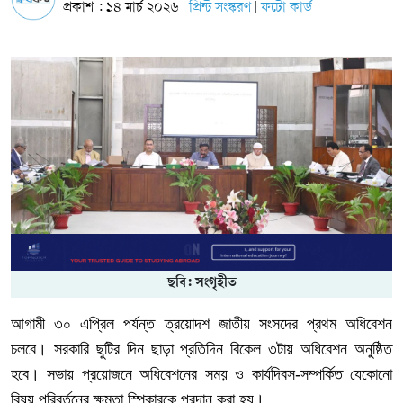
প্রকাশ : ১৪ মার্চ ২০২৬
প্রিন্ট সংস্করণ
ফটো কার্ড
|
|
ছবি: সংগৃহীত
আগামী
৩০
এপ্রিল
পর্যন্ত
ত্রয়োদশ
জাতীয়
সংসদের
প্রথম
অধিবেশন
চলবে।
সরকারি
ছুটির
দিন
ছাড়া
প্রতিদিন
বিকেল
৩টায়
অধিবেশন
অনুষ্ঠিত
হবে।
সভায়
প্রয়োজনে
অধিবেশনের
সময়
ও
কার্যদিবস
-
সম্পর্কিত
যেকোনো
বিষয়
পরিবর্তনের
ক্ষমতা
স্পিকারকে
প্রদান
করা
হয়।