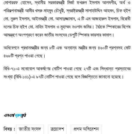
মোশাররফ
হোসেন
,
স্থানীয়
সরকারমন্ত্রী
মির্জা
ফখরুল
ইসলাম
আলমগীর
,
অর্থ
ও
পরিকল্পনামন্ত্রী
আমীর
খসরু
মাহমুদ
চৌধুরী
,
স্বরাষ্ট্রমন্ত্রী
সালাহউদ্দিন
আহমদ
,
চিফ
হুইপ
মো
.
নুরুল
ইসলাম
,
আইনমন্ত্রী
মো
.
আসাদুজ্জামান
,
এ
টি
এম
আজহারুল
ইসলাম
,
বিরোধী
দলের
চিফ
হুইপ
মো
.
নাহিদ
ইসলাম
ও
মুহাম্মদ
নওশাদ
জমির।
বৈঠকে
স্পিকারের
বিশেষ
আমন্ত্রণে
অংশগ্রহণ
করেন
জাতীয়
সংসদের
ডেপুটি
স্পিকার
কায়সার
কামাল।
অধিবেশনে
প্রধানমন্ত্রীর
জন্য
৮টি
এবং
অন্যান্য
মন্ত্রীর
জন্য
৪৬০টি
প্রশ্নসহ
মোট
৪৬৮টি
প্রশ্ন
পাওয়া
গেছে।
বিধি
-
৭১
-
এ
মনোযোগ
আকর্ষণের
নোটিশ
পাওয়া
গেছে
২৭টি
এবং
সিদ্ধান্ত
প্রস্তাবের
সংখ্যা
(
বিধি
-
১৩১
)-
এ
৯৭টি
নোটিশ
পাওয়া
গেছে
বলে
বিজ্ঞপ্তিতে
জানানো
হয়েছে।
এনএম/
ধ্রুব
কন্ঠ
বিষয় :
জাতীয় সংসদ
ত্রয়োদশ
প্রথম অধিবেশন