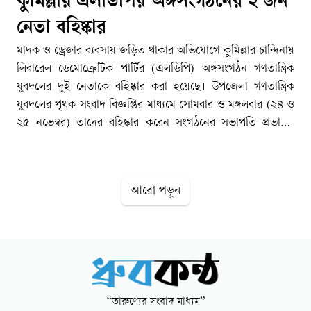
কুমিল্লায় এলডিপির অঙ্গসংগঠনের ২ জন
নেতা বহিষ্কার
মাদক ও ড্রেজার ব্যবসায় জড়িত থাকার অভিযোগে কুমিল্লার চান্দিনায়
লিবারেল ডেমোক্রেটিক পার্টির (এলডিপি) অঙ্গসংগঠন গণতান্ত্রিক
যুবদলের দুই নেতাকে বহিষ্কার করা হয়েছে। উপজেলা গণতান্ত্রিক
যুবদলের পৃথক সংবাদ বিজ্ঞপ্তির মাধ্যমে সোমবার ও মঙ্গলবার (২৪ ও
২৫ নভেম্বর) তাদের বহিষ্কার করেন সংগঠনের সভাপতি প্রভাষক
সাইফুল ইসলাম বাবর।বহিষ্কৃতরা হলেন, এতবারপুর ইউনিয়ন
গণতান্ত্রিক যুবদলের সভাপতি মো. রাসেল পারভেজ এবং উপজেলা
গণতান্ত্রিক যুবদলের যুগ্ম সাধারণ সম্পাদক ও বাতাঘাসী ইউনিয়নের
আরো পড়ুন
সাধারণ সম্পাদক মো. নাছির উদ্দিন মোল্লা।সূত্র জানা যায়, গত ২৩
নভেম্বর রাতে ইয়াবাসহ রাসেল পারভেজকে আটক করে চান্দিনা থানা
পুলিশ।পরদিনই দলীয় শৃঙ্খলা ভঙ্গের অভিযোগে তাকে বহিষ্কার করা
হয়। অন্যদিকে নাছির উদ্দিন মোল্লা দীর্ঘদিন ধরে এলাকায় অবৈধ
ড্রেজিং ব্যবসা ও মারামারি–সংঘর্ষে যুক্ত থাকার অভিযোগে ২৫
নভেম্বর তাকেও বহিষ্কার করা হয়। চান্দিনা উপজেলা গণতান্ত্রিক
“তারুণ্যের সংবাদ মাধ্যম”
যুবদল সভাপতি প্রভাষক সাইফুল ইসলাম বাবর বলেন, ‘আমাদের