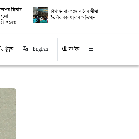
বদেশের দ্বিতীয়
চাঁপাইনবাবগঞ্জে অবৈধ সীসা
 করলো
তৈরির কারখানায় অভিযান
ারী কলেজ
খুঁজুন
English
লগইন