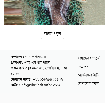
আরো পড়ুন
সম্পাদক:
আসাদ পারভেজ
আমাদের সম্পর্কে
প্রকাশক:
এইচ এম শাহ পরান
বিজ্ঞাপন
প্রধান কার্যালয়:
৫৯/১/এ, হাজারীবাগ, ঢাকা -
১২০৯।
গোপনীয়তা নীতি
মোবাইল নাম্বার:
+৮৮০১৮২৯৪০০৪৩২
যোগাযোগ করুন
মেইল:
info@dhrubakantho.com