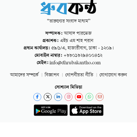
“তারুণ্যের সংবাদ মাধ্যম”
সম্পাদক:
আসাদ পারভেজ
প্রকাশক:
এইচ এম শাহ পরান
প্রধান কার্যালয়:
৫৯/১/এ, হাজারীবাগ, ঢাকা - ১২০৯।
মোবাইল নাম্বার:
+৮৮০১৮২৯৪০০৪৩২
মেইল:
info@dhrubakantho.com
আমাদের সম্পর্কে
বিজ্ঞাপন
গোপনীয়তা নীতি
যোগাযোগ করুন
সোশ্যাল মিডিয়া
কপিরাইট © ২০২৫ ধ্রুবকণ্ঠ। সর্বস্ব সংরক্ষিত