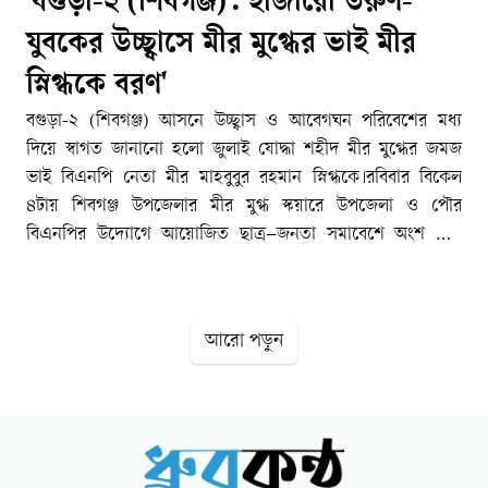
'বগুড়া-২ (শিবগঞ্জ): হাজারো তরুণ-
যুবকের উচ্ছ্বাসে মীর মুগ্ধের ভাই মীর
স্নিগ্ধকে বরণ'
বগুড়া-২ (শিবগঞ্জ) আসনে উচ্ছ্বাস ও আবেগঘন পরিবেশের মধ্য
দিয়ে স্বাগত জানানো হলো জুলাই যোদ্ধা শহীদ মীর মুগ্ধের জমজ
ভাই বিএনপি নেতা মীর মাহবুবুর রহমান স্নিগ্ধকে।রবিবার বিকেল
৪টায় শিবগঞ্জ উপজেলার মীর মুগ্ধ স্কয়ারে উপজেলা ও পৌর
বিএনপির উদ্যোগে আয়োজিত ছাত্র–জনতা সমাবেশে অংশ নেন
তিনি।সমাবেশস্থলে পৌঁছালে হাজার হাজার ছাত্র–জনতা মিছিল
সহকারে ও ৫ শতাধিক মোটরসাইকেল বহর নিয়ে ঐতিহাসিক
মহাস্হানগড় থেকে মীর স্নিগ্ধকে বরণ করে নেন।ছাত্র–জনতা
আরো পড়ুন
সমাবেশে সভাপতিত্ব করেন বগুড়া-২ (শিবগঞ্জ) আসনের বিএনপি
মনোনীত ধানের শীষ মার্কার এমপি প্রার্থী মীর শাহে আলম।
বিএনপিতে যোগদান করার পর প্রথম রাজনৈতিক বক্তৃতায় মীর স্নিগ্ধ
বলেন, পূণ্যভূমি শিবগঞ্জের মহাস্হান থেকে প্রথম রাজনৈতিক বক্তৃতা
সুযোগ পাওয়ায় নিজেকে গর্বিত মনে করছি। খুনী হাসিনা আমার