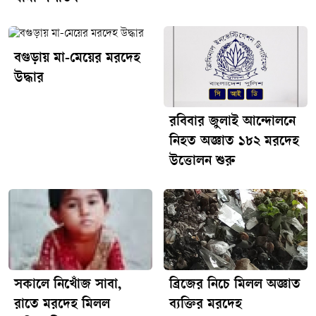
একজনের মরদেহ উদ্ধার করা হয়েছে। বাড্ডা থানার উপ-পরিদর্শক
মো. হাফিজুর রহমান মরদেহ উদ্ধারের বিষয়টি নিশ্চিত করেছেন।তিনি
জানান, স্থানীয়দের মাধ্যমে খবর পেয়ে বুধবার সকালে বাড্ডার
বগুড়ায় মা-মেয়ের মরদেহ
গুদারাঘাট লেকপাড় এলাকা থেকে ওই ব্যক্তির মরদেহ উদ্ধার করা
উদ্ধার
হয়। পরে ময়নাতদন্তের জন্য মরদেহ ঢাকা মেডিক্যাল কলেজ
(ঢামেক) হাসপাতালের মর্গে পাঠানো হয়। ওই ব্যক্তি ভবঘুরে প্রকৃতির
ছিল বলে জানা গেছে। ধারণা করা হচ্ছে, অসুস্থতাজনিত কারণে তার
রবিবার জুলাই আন্দোলনে
মৃত্যু হয়েছে। তবে ময়নাতদন্তের প্রতিবেদন পেলে মৃত্যুর সঠিক কারণ
নিহত অজ্ঞাত ১৮২ মরদেহ
জানা যাবে। এনএম/ধ্রুবকন্ঠ
উত্তোলন শুরু
সকালে নিখোঁজ সাবা,
ব্রিজের নিচে মিলল অজ্ঞাত
রাতে মরদেহ মিলল
ব্যক্তির মরদেহ