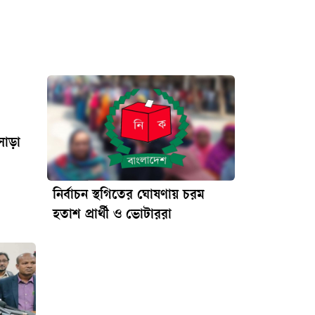
সাড়া
নির্বাচন স্থগিতের ঘোষণায় চরম
হতাশ প্রার্থী ও ভোটাররা