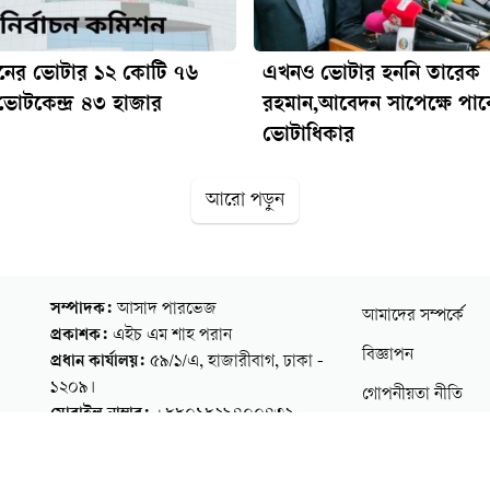
াচনের ভোটার ১২ কোটি ৭৬
এখনও ভোটার হননি তারেক
ভোটকেন্দ্র ৪৩ হাজার
রহমান,আবেদন সাপেক্ষে পাব
ভোটাধিকার
আরো পড়ুন
সম্পাদক:
আসাদ পারভেজ
আমাদের সম্পর্কে
প্রকাশক:
এইচ এম শাহ পরান
বিজ্ঞাপন
প্রধান কার্যালয়:
৫৯/১/এ, হাজারীবাগ, ঢাকা -
১২০৯।
গোপনীয়তা নীতি
মোবাইল নাম্বার:
+৮৮০১৮২৯৪০০৪৩২
যোগাযোগ করুন
মেইল:
info@dhrubakantho.com