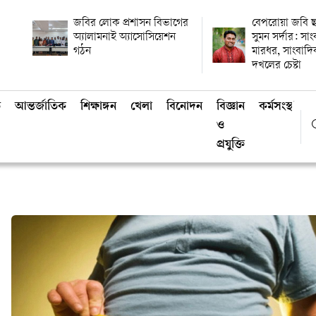
জবির লোক প্রশাসন বিভাগের
বেপরোয়া জবি ছ
অ্যালামনাই অ্যাসোসিয়েশন
সুমন সর্দার: সা
গঠন
মারধর, সাংবাদ
দখলের চেষ্টা
ি
আন্তর্জাতিক
শিক্ষাঙ্গন
খেলা
বিনোদন
বিজ্ঞান
কর্মসংস্থান
ও
প্রযুক্তি