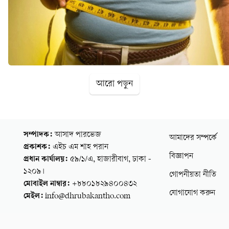
আরো পড়ুন
সম্পাদক:
আসাদ পারভেজ
আমাদের সম্পর্কে
প্রকাশক:
এইচ এম শাহ পরান
বিজ্ঞাপন
প্রধান কার্যালয়:
৫৯/১/এ, হাজারীবাগ, ঢাকা -
১২০৯।
গোপনীয়তা নীতি
মোবাইল নাম্বার:
+৮৮০১৮২৯৪০০৪৩২
যোগাযোগ করুন
মেইল:
info@dhrubakantho.com