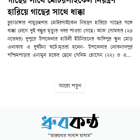
গাছের সাথে মোটরসাইকেল নিয়ন্ত্রণ
হারিয়ে গাছের সাথে ধাক্কা
চুয়াডাঙ্গার দামুড়হুদায় মোটরসাইকেল নিয়ন্ত্রণ হারিয়ে গাছের সঙ্গে
ধাক্কা লেগে দুই বন্ধুর মৃত্যুর খবর পাওয়া গেছে। আজ সোমবার (২৪
নভেম্বর) দুপুরে উপজেলার হাউলী ইউনিয়নের কাদিপুর স্কুল মোড়
এলাকায় এ দুর্ঘটনা ঘটে।মৃতরা হলেন- উপজেলার লোকনাথপুর
পশ্চিমপাড়ার এনামুল হকের ছেলে সেলিম হোসেন (২২) ও একই
এলাকার তারিক হোসেনের ছেলে তানজিল হোসেন (২৩)। দুজনের
মধ্যে সেলিম ঘটনাস্থলে এবং তানজিলের চুয়াডাঙ্গা সদর হাসপাতালে
মৃত্যু হয়। দামুড়হুদা মডেল থানার পুলিশ ও স্থানীয় বাসিন্দারা জানান,
আরো পড়ুন
দুপুরে সেলিম ও তানজিল একটি মোটরসাইকেলে লোকনাথপুর থেকে
কাদিপুরের দিকে বেড়াতে যাচ্ছিলেন। তারা কাদিপুর স্কুল মোড়ে
পৌঁছার পর মোটরসাইকেলের নিয়ন্ত্রণ হারিয়ে সড়কের পাশের একটি
গাছে সজোরে ধাক্কা লাগে। এতে ঘটনাস্থলেই সেলিমের মৃত্যু হয়।
গুরুতর আহত তানজিলকে স্থানীয়রা উদ্ধার করে চুয়াডাঙ্গা সদর
হাসপাতালে ভর্তি করেন। সেখানে চিকিৎসাধীন তার মৃত্যু হয়।
“তারুণ্যের সংবাদ মাধ্যম”
দামুড়হুদা মডেল থানার ওসি হুমায়ুন কবির ঘটনার সত্যতা নিশ্চিত