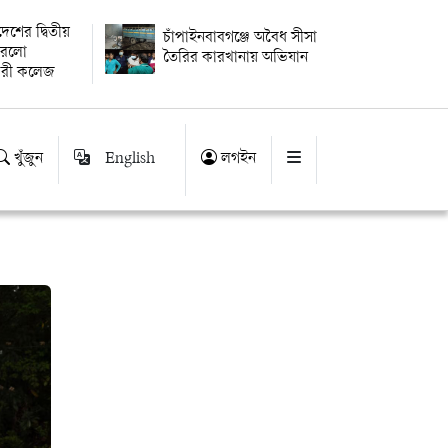
বদেশের দ্বিতীয়
চাঁপাইনবাবগঞ্জে অবৈধ সীসা
 করলো
তৈরির কারখানায় অভিযান
ারী কলেজ
খুঁজুন
English
লগইন