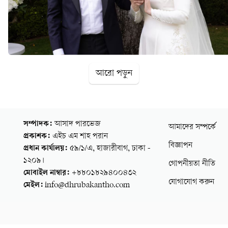
আরো পড়ুন
সম্পাদক:
আসাদ পারভেজ
আমাদের সম্পর্কে
প্রকাশক:
এইচ এম শাহ পরান
বিজ্ঞাপন
প্রধান কার্যালয়:
৫৯/১/এ, হাজারীবাগ, ঢাকা -
১২০৯।
গোপনীয়তা নীতি
মোবাইল নাম্বার:
+৮৮০১৮২৯৪০০৪৩২
যোগাযোগ করুন
মেইল:
info@dhrubakantho.com