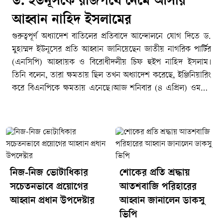
ড. ইউনূসকে রাজপথে নেমে আসার
আহ্বান নাহিদ ইসলামের
গুরুত্বপূর্ণ অধ্যাদেশ বাতিলের প্রতিবাদে আন্দোলনে যোগ দিতে ড.
মুহাম্মদ ইউনূসের প্রতি আহ্বান জানিয়েছেন জাতীয় নাগরিক পার্টির
(এনসিপি) আহ্বায়ক ও বিরোধীদলীয় চিফ হুইপ নাহিদ ইসলাম।
তিনি বলেন, তারা ক্ষমতায় ছিল তখন অধ্যাদেশ করেছে, ইঞ্জিনিয়ারিং
করে বিএনপিকে ক্ষমতায় এনেছে।আজ শনিবার (৪ এপ্রিল) ওমরাহ
পালন শেষে দুপুরে দেশে ফিরে হযরত শাহজালাল আন্তর্জাতিক
বিমানবন্দরে গণমাধ্যমকর্মীদের সঙ্গে আলাপকালে এ কথা বলেন
তিনি।নাহিদ ইসলাম বলেন, গুরুত্বপূর্ণ অধ্যাদেশ বাতিলের বিষয়টি
রাজনৈতিকভাবে অত্যন্ত তাৎপর্যপূর্ণ। এই পরিস্থিতিতে ড. ইউনূসের
নীরব থাকা উচিত নয় এবং তাকে রাজপথে নেমে আন্দোলনে অংশ
নেওয়া উচিত।তিনি আরও বলেন, আমরা বলেছিলাম সংস্কার,
নিজ-নিজ ভোটাধিকার
শোকের প্রতি শ্রদ্ধায়
বিএনপি বলেছিল নির্বাচন। দুই তৃতীয়াংশ ভোট পাওয়ার পর তারা
সচেতনভাবে প্রয়োগের
আতশবাজি পরিহারের
কোনও কিছুই তোয়াক্কা করছে না। গণভোট মানছে না। গণভোট কিন্তু
আহ্বান প্রধান উপদেষ্টার
আহ্বান জানালেন ডাকসু
জুলাই সনদ অনুযায়ী হয়নি। বিভিন্ন অধ্যাদেশ সংসদে আনছে না।
ভিপি
তিনি বলেন, গুম প্রতিরোধ, জাতীয় মানবাধিকার অধ্যাদেশ, সচিবালয়