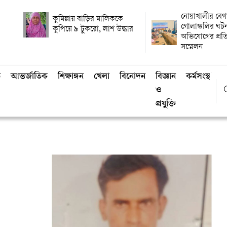
নোয়াখালীর বেগম
কুমিল্লায় বাড়ির মালিককে
গোলাগুলির ঘটনা
কুপিয়ে ৯ টুকরো, লাশ উদ্ধার
অভিযোগের প্রত
সম্মেলন
ি
আন্তর্জাতিক
শিক্ষাঙ্গন
খেলা
বিনোদন
বিজ্ঞান
কর্মসংস্থান
ও
প্রযুক্তি