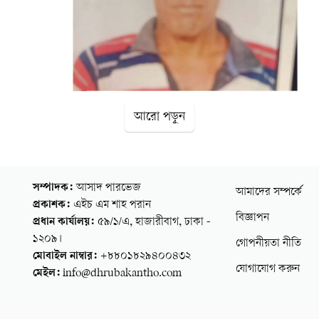
আরো পড়ুন
সম্পাদক:
আসাদ পারভেজ
আমাদের সম্পর্কে
প্রকাশক:
এইচ এম শাহ পরান
বিজ্ঞাপন
প্রধান কার্যালয়:
৫৯/১/এ, হাজারীবাগ, ঢাকা -
১২০৯।
গোপনীয়তা নীতি
মোবাইল নাম্বার:
+৮৮০১৮২৯৪০০৪৩২
যোগাযোগ করুন
মেইল:
info@dhrubakantho.com