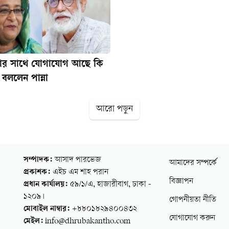
নার সাথে যোগাযোগ আছে কি
া বললেন পান্না
আরো পড়ুন
সম্পাদক:
আসাদ পারভেজ
আমাদের সম্পর্কে
প্রকাশক:
এইচ এম শাহ পরান
বিজ্ঞাপন
প্রধান কার্যালয়:
৫৯/১/এ, হাজারীবাগ, ঢাকা -
১২০৯।
গোপনীয়তা নীতি
মোবাইল নাম্বার:
+৮৮০১৮২৯৪০০৪৩২
যোগাযোগ করুন
মেইল:
info@dhrubakantho.com