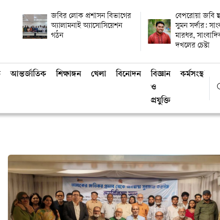
জবির লোক প্রশাসন বিভাগের
বেপরোয়া জবি ছ
অ্যালামনাই অ্যাসোসিয়েশন
সুমন সর্দার: সা
গঠন
মারধর, সাংবাদ
দখলের চেষ্টা
ি
আন্তর্জাতিক
শিক্ষাঙ্গন
খেলা
বিনোদন
বিজ্ঞান
কর্মসংস্থান
ও
প্রযুক্তি