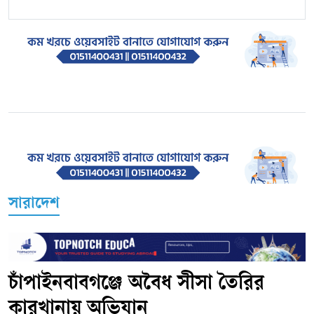
সারাদেশ
চাঁপাইনবাবগঞ্জে অবৈধ সীসা তৈরির
কারখানায় অভিযান