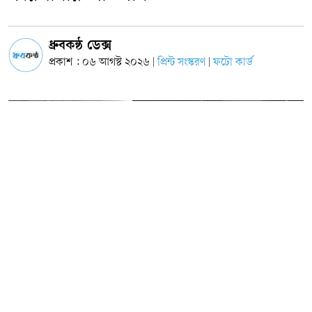
ধ্রুবকন্ঠ ডেক্স
প্রকাশ : ০৬ আগস্ট ২০২৬
প্রিন্ট সংস্করণ
ফটো কার্ড
|
|
ছবি: সংগৃহীত
চাঁপাইনবাবগঞ্জ জেলার সদর উপজেলার সরলা ফুলতলা এলাকায় অবৈধভাবে ব্যবহৃত