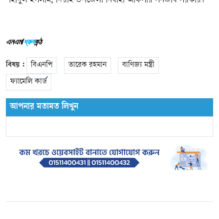
শহীদুল ইসলাম, দিরাই উপজেলা নির্বাহী অফিসার সনজীব সরকার।
এনএম/
ধ্রুব
কন্ঠ
বিষয় :
বিএনপি
তারেক রহমান
বাণিজ্য মন্ত্রী
ফ্যামেলি কার্ড
আপনার মতামত লিখুন