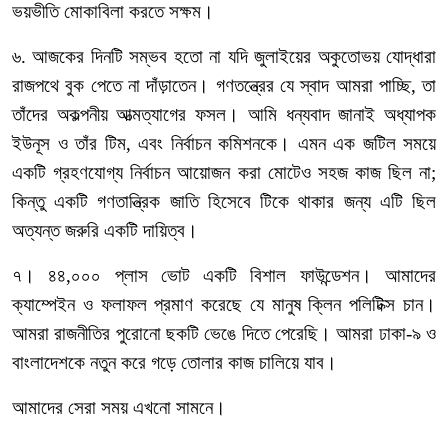
ভয়ভীতি
মোকাবিলা
করতে
সক্ষম।
৬
.
আজকের
দিনটি
সম্ভব
হতো
না
যদি
জুলাইয়ের
অকুতোভয়
যোদ্ধারা
রাজপথে
বুক
পেতে
না
দাঁড়াতেন।
গণতন্ত্রের
যে
স্বাদ
আমরা
পাচ্ছি
,
তা
তাঁদের
অকল্পনীয়
আত্মত্যাগের
ফসল।
আমি
ধন্যবাদ
জানাই
অধ্যাপক
ইউনূস
ও
তাঁর
টিম
,
এবং
নির্বাচন
কমিশনকে।
এমন
এক
জটিল
সময়ে
একটি
গ্রহণযোগ্য
নির্বাচন
আয়োজন
করা
মোটেও
সহজ
কাজ
ছিল
না
;
কিন্তু
একটি
গণতান্ত্রিক
জাতি
হিসেবে
টিকে
থাকার
জন্য
এটি
ছিল
অত্যন্ত
জরুরি
একটি
দায়িত্ব।
৭।
৪৪
,
০০০
প্লাস
ভোট
একটি
বিশাল
ফাউন্ডেশন।
আমাদের
ক্যাম্পেইন
ও
ফলাফল
প্রমাণ
করেছে
যে
মানুষ
ক্লিন
পলিটিক্স
চান।
আমরা
রাজনীতির
পুরোনো
ছকটি
ভেঙে
দিতে
পেরেছি।
আমরা
ঢাকা
-
৯
ও
বাংলাদেশকে
নতুন
করে
গড়ে
তোলার
কাজ
চালিয়ে
যাব।
আমাদের
সেরা
সময়
এখনো
সামনে।