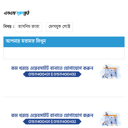
এনএম/
ধ্রুব
কন্ঠ
বিষয় :
তাসনিম জারা
ফেসবুক পোস্ট
আপনার মতামত লিখুন