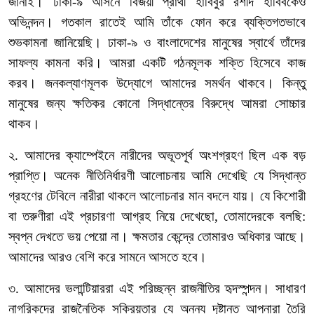
জানাই।
ঢাকা
-
৯
আসনে
বিজয়ী
প্রার্থী
হাবিবুর
রশীদ
হাবিবকেও
অভিনন্দন।
গতকাল
রাতেই
আমি
তাঁকে
ফোন
করে
ব্যক্তিগতভাবে
শুভকামনা
জানিয়েছি।
ঢাকা
-
৯
ও
বাংলাদেশের
মানুষের
স্বার্থে
তাঁদের
সাফল্য
কামনা
করি।
আমরা
একটি
গঠনমূলক
শক্তি
হিসেবে
কাজ
করব।
জনকল্যাণমূলক
উদ্যোগে
আমাদের
সমর্থন
থাকবে।
কিন্তু
মানুষের
জন্য
ক্ষতিকর
কোনো
সিদ্ধান্তের
বিরুদ্ধে
আমরা
সোচ্চার
থাকব।
২
.
আমাদের
ক্যাম্পেইনে
নারীদের
অভূতপূর্ব
অংশগ্রহণ
ছিল
এক
বড়
প্রাপ্তি।
অনেক
নীতিনির্ধারণী
আলোচনায়
আমি
দেখেছি
যে
সিদ্ধান্ত
গ্রহণের
টেবিলে
নারীরা
থাকলে
আলোচনার
মান
বদলে
যায়।
যে
কিশোরী
বা
তরুণীরা
এই
প্রচারণা
আগ্রহ
নিয়ে
দেখেছো
,
তোমাদেরকে
বলছি
:
স্বপ্ন
দেখতে
ভয়
পেয়ো
না।
ক্ষমতার
কেন্দ্রে
তোমারও
অধিকার
আছে।
আমাদের
আরও
বেশি
করে
সামনে
আসতে
হবে।
৩
.
আমাদের
ভলান্টিয়াররা
এই
পরিচ্ছন্ন
রাজনীতির
হৃদস্পন্দন।
সাধারণ
নাগরিকদের
রাজনৈতিক
সক্রিয়তার
যে
অনন্য
দৃষ্টান্ত
আপনারা
তৈরি