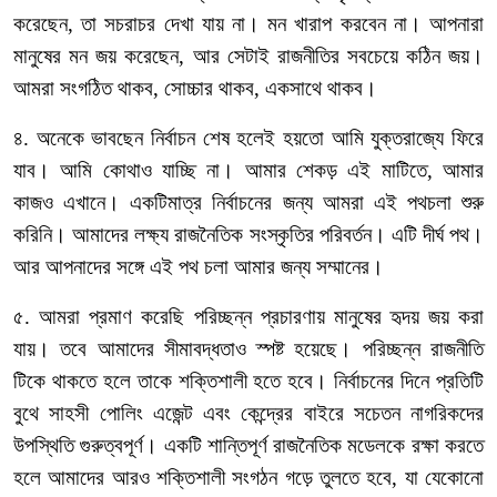
করেছেন
,
তা
সচরাচর
দেখা
যায়
না।
মন
খারাপ
করবেন
না।
আপনারা
মানুষের
মন
জয়
করেছেন
,
আর
সেটাই
রাজনীতির
সবচেয়ে
কঠিন
জয়।
আমরা
সংগঠিত
থাকব
,
সোচ্চার
থাকব
,
একসাথে
থাকব।
৪
.
অনেকে
ভাবছেন
নির্বাচন
শেষ
হলেই
হয়তো
আমি
যুক্তরাজ্যে
ফিরে
যাব।
আমি
কোথাও
যাচ্ছি
না।
আমার
শেকড়
এই
মাটিতে
,
আমার
কাজও
এখানে।
একটিমাত্র
নির্বাচনের
জন্য
আমরা
এই
পথচলা
শুরু
করিনি।
আমাদের
লক্ষ্য
রাজনৈতিক
সংস্কৃতির
পরিবর্তন।
এটি
দীর্ঘ
পথ।
আর
আপনাদের
সঙ্গে
এই
পথ
চলা
আমার
জন্য
সম্মানের।
৫
.
আমরা
প্রমাণ
করেছি
পরিচ্ছন্ন
প্রচারণায়
মানুষের
হৃদয়
জয়
করা
যায়।
তবে
আমাদের
সীমাবদ্ধতাও
স্পষ্ট
হয়েছে।
পরিচ্ছন্ন
রাজনীতি
টিকে
থাকতে
হলে
তাকে
শক্তিশালী
হতে
হবে।
নির্বাচনের
দিনে
প্রতিটি
বুথে
সাহসী
পোলিং
এজেন্ট
এবং
কেন্দ্রের
বাইরে
সচেতন
নাগরিকদের
উপস্থিতি
গুরুত্বপূর্ণ।
একটি
শান্তিপূর্ণ
রাজনৈতিক
মডেলকে
রক্ষা
করতে
হলে
আমাদের
আরও
শক্তিশালী
সংগঠন
গড়ে
তুলতে
হবে
,
যা
যেকোনো