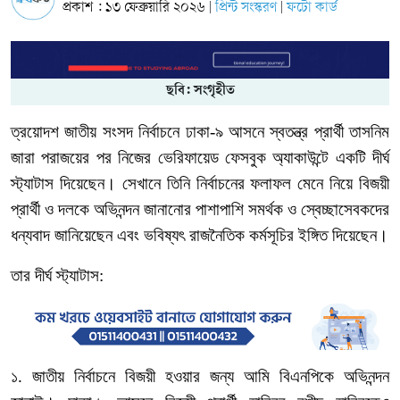
প্রকাশ : ১৩ ফেব্রুয়ারি ২০২৬
প্রিন্ট সংস্করণ
ফটো কার্ড
|
|
ছবি: সংগৃহীত
ত্রয়োদশ
জাতীয়
সংসদ
নির্বাচনে
ঢাকা
-
৯
আসনে
স্বতন্ত্র
প্রার্থী
তাসনিম
জারা
পরাজয়ের
পর
নিজের
ভেরিফায়েড
ফেসবুক
অ্যাকাউন্টে
একটি
দীর্ঘ
স্ট্যাটাস
দিয়েছেন।
সেখানে
তিনি
নির্বাচনের
ফলাফল
মেনে
নিয়ে
বিজয়ী
প্রার্থী
ও
দলকে
অভিনন্দন
জানানোর
পাশাপাশি
সমর্থক
ও
স্বেচ্ছাসেবকদের
ধন্যবাদ
জানিয়েছেন
এবং
ভবিষ্যৎ
রাজনৈতিক
কর্মসূচির
ইঙ্গিত
দিয়েছেন।
তার দীর্ঘ
স্ট্যাটাস:
১
.
জাতীয়
নির্বাচনে
বিজয়ী
হওয়ার
জন্য
আমি
বিএনপিকে
অভিনন্দন