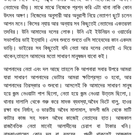
নেতাদের ভীড়। মাঝে মাঝে নিজেকে প্রশ্ন করি এটা থানা নাকি কোন
উৎসব অঙ্গণ। নিজেদের অনুসারী আর অনুরাগী নিয়ে নেতাগণ ছুটে চলেন
আপন মনে। কিসের ন্যায় আর অন্যায় সব কিছুতেই নেতাদের একতরফা
তদবির। উনি আমাদের দলের লোক। উনি এই ইউনিয়ন ও ওয়ার্ডের
সভাপতির ভাই ইত্যাদি। এসব শুনতে শুনতে ওসি সাহেবদের কান একদম
ভাড়ি। ভাইরের সব কিছুতেই যদি নেতা আর দলের দোহাই এ দিয়ে
থাকেন,তাহলে আমাদের মতো সাধারণ মানুষজন যাবো কই।
আপনাদের নেতা এবং দল আছে তাহলে কি আপনারা সবার উপরে আমরা
যারা সাধারণ আপনাদের ভোটার আমরা ক্ষতিগ্রস্ত ও হবো, আর
আপনাদের তিরস্কার ও শুনবো। আসলেই কি আমাদের সাধারণ মানুষ
হয়ে জন্ম নেওয়াটা পাপ ছিলো, নেতা হয়ে জন্ম নেওয়া উত্তম ছিলো,।
থানার দালালি থেকে শুরু করে মাদক ব্যবস্যা,অবৈধ ভিটে বালু, হাওর
রক্ষা বাধ নির্মান, ও ভারতীয় অবৈধ মালামাল, ফসলী জমি থেকে মাটি
কাটার কাজ সহ সকল অবৈধ কাজেই নেতাদের হাত। আজকাল
রাজনৈতিক নেতা মানেই আলাদীনের চেরাগ বা টাকার খনি।
নামকাওয়াস্তে কোন দল বা বলয়ের পদবী থাকলেই আজকাল