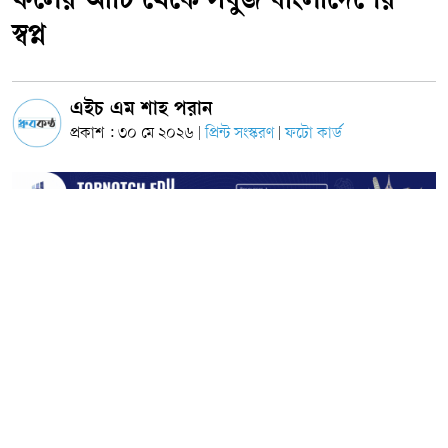
ফলের আঁটি থেকে সবুজ বাংলাদেশের
স্বপ্ন
এইচ এম শাহ পরান
প্রকাশ : ৩০ মে ২০২৬
প্রিন্ট সংস্করণ
ফটো কার্ড
|
|
ছবি: সংগৃহীত
দেশজুড়ে এখন দেশীয় মৌসুমি ফলের উৎসব। বাজার, গ্রামগঞ্জ,
শহরের অলিগলি থেকে শুরু করে বাড়ির আঙিনা সবখানেই আম,
লিচু, কাঁঠাল ও জামের সমারোহ। গ্রীষ্ম ও বর্ষা মৌসুমের এই জনপ্রিয়
ফলগুলো শুধু মানুষের খাদ্যতালিকাকে সমৃদ্ধই করছে না, বরং পরিবেশ
রক্ষার ক্ষেত্রেও গুরুত্বপূর্ণ ভূমিকা রাখতে পারে। পরিবেশ সচেতন
ব্যক্তিরা বলছেন, এসব ফলের বীজ, আঁটি বা বিচি যদি যথাযথভাবে
সংরক্ষণ ও ছড়িয়ে দেওয়া যায়, তাহলে তা ভবিষ্যতে হাজার হাজার