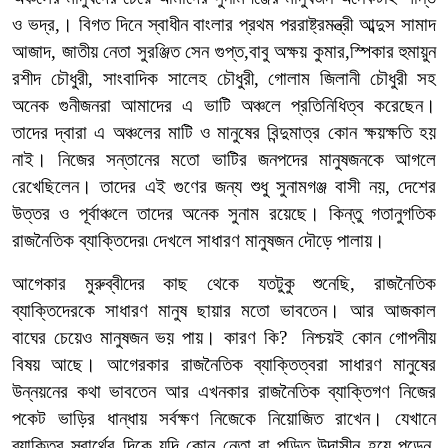
ও ভদ্র,। বিগত দিনে স্বাধীন বাংলার প্রথম পররাষ্ট্রমন্ত্রী আব্দুস সামাদ
আজাদ, জাতীয় নেতা সুরঞ্জিত সেন গুপ্ত,বাবু অক্ষয় কুমার,স্পিকার হুমায়ুন
রশীদ চৌধুরী, সাংবাদিক সালেহ চৌধুরী, গোলাম জিলানী চৌধুরী সহ
অনেক গুনীজনরা আমাদের এ ভাটি অঞ্চলে প্রতিনিধিত্ব করেছেন।
তাদের দ্বারা এ অঞ্চলের মাটি ও মানুষের বিন্দুমাত্র কোন ক্ষয়ক্ষতি হয়
নাই। নিজের সন্তানের মতো ভাটির জনপদের মানুষজনকে আগলে
রেখেছিলেন। তাদের এই গুণের জন্য শুধু সুনামগঞ্জ বাসী নয়, দেশের
উত্তর ও পূর্বাঞ্চলে তাদের অনেক সুনাম রয়েছে। কিন্তু গতানুগতিক
রাজনৈতিক ব্যাক্তিদের৷ দেখলে সাধারণ মানুষজন দৌড়ে পালায়।
আগেকার মুরুব্বীদের কাছ থেকে যতটুকু শুনেছি, রাজনৈতিক
ব্যাক্তিদেরকে সাধারণ মানুষ ছায়ার মতো ভাবতেন। আর আজকাল
বাঘের চেয়েও মানুষজন ভয় পায়। কারণ কি? নিশ্চয়ই কোন গোপনীয়
বিষয় আছে। আগেরকার রাজনৈতিক ব্যাক্তিত্বরা সাধারণ মানুষের
উন্নয়নের কথা ভাবতেন আর এখনকার রাজনৈতিক ব্যাক্তিগণ নিজের
পকেট ভাড়ির ধান্ধায় সর্বক্ষণ নিজেকে নিয়োজিত রাখেন। যেখানে
ব্যাক্তির স্বার্থের দিকে যদি কোন নেতা বা পন্ডিত উদাসীন হয়ে পড়েন,