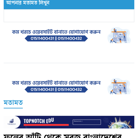
আপনার মতামত লিখুন
মতামত