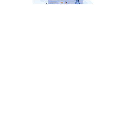
জোকস
কবি, সাংবাদিক ও শিক্ষকের হাসির তিন জোকস
বিল্টু এবং তার শিক্ষক ও বাবার
মজার তিনটি জোকস