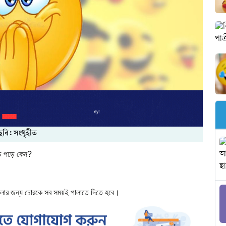
ছবি: সংগৃহীত
ে
পড়ে
কেন
?
লার
জন্য
চোরকে
সব
সময়ই
পালাতে
দিতে
হবে।