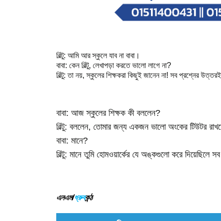
বিল্টু
:
আমি
আর
স্কুলে
যাব
না
বাবা।
বাবা
:
কেন
বিল্টু
,
লেখাপড়া
করতে
ভালো
লাগে
না
?
বিল্টু
:
তা
নয়
,
স্কুলের
শিক্ষকরা
কিছুই
জানেন
না
!
সব
প্রশ্নের
উত্তরই
বাবা
:
আজ
স্কুলের
শিক্ষক
কী
বললেন
?
বিল্টু
:
বললেন
,
তোমার
জন্য
একজন
ভালো
অংকের
টিউটর
রাখ
বাবা
:
মানে
?
বিল্টু
:
মানে
তুমি
হোমওয়ার্কের
যে
অঙ্কগুলো
করে
দিয়েছিলে
সব
এনএম/
ধ্রুব
কন্ঠ