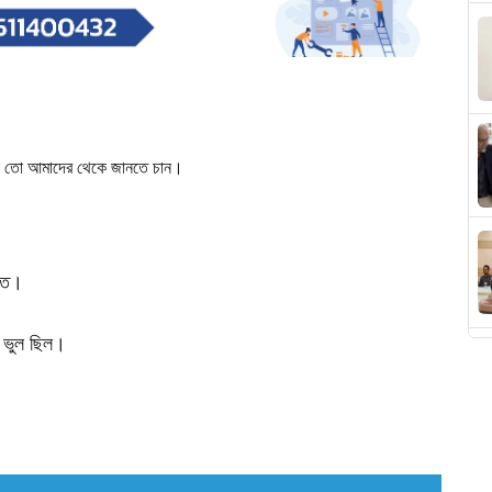
তো
আমাদের
থেকে
জানতে
চান।
তে।
ভুল
ছিল।