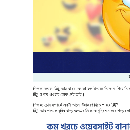
শিক্ষক
:
বলতো
বিল্টু
,
আম
বা
যে
কোনো
ফল
উপরের
দিকে
না
গিয়ে
নিচ
বিল্টু
:
উপরে
খাওয়ার
লোক
নেই
তাই।
শিক্ষক
:
চোর
সম্পর্কে
একটা
ভালো
উদাহরণ
দিতে
পারবে
বিল্টু
?
বিল্টু
:
চোর
পালালে
বুদ্ধি
বাড়ে
অতএব
নিজেকে
বুদ্ধিমান
করে
গড়ে
তো