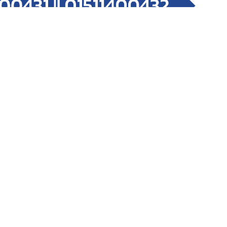
 মজার তিনটি জোকস
ো