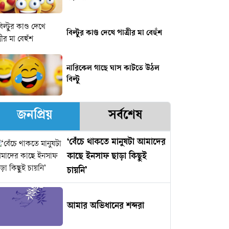
বিল্টুর কাণ্ড দেখে পাত্রীর মা বেহুঁশ
নারিকেল গাছে ঘাস কাটতে উঠল
বিল্টু
জনপ্রিয়
সর্বশেষ
‘বেঁচে থাকতে মানুষটা আমাদের
কাছে ইনসাফ ছাড়া কিছুই
চায়নি’
আমার অভিধানের শব্দরা