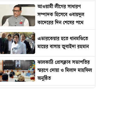
আওয়ামী লীগের সাধারণ
সম্পাদক হিসেবে ওবায়দুল
কাদেরের দিন শেষের পথে
এভারকেয়ার হতে ধানমণ্ডিতে
মায়ের বাসায় জুবাইদা রহমান
ঝালকাঠি প্রেসক্লাব সভাপতির
স্মরণে দোয়া ও মিলাদ মাহফিল
অনুষ্ঠিত
রোমানিয়ায় পাঠানোর নামে
কোটি টাকার প্রতারণা
ইমামকে মারধরের অভিযোগে