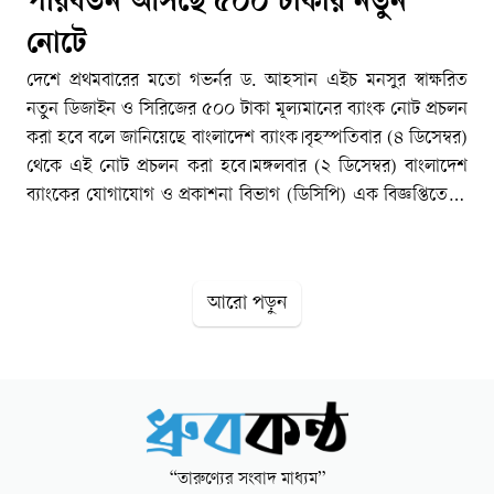
পরিবর্তন আসছে ৫০০ টাকার নতুন
নোটে
দেশে প্রথমবারের মতো গভর্নর ড. আহসান এইচ মনসুর স্বাক্ষরিত
নতুন ডিজাইন ও সিরিজের ৫০০ টাকা মূল্যমানের ব্যাংক নোট প্রচলন
করা হবে বলে জানিয়েছে বাংলাদেশ ব্যাংক।বৃহস্পতিবার (৪ ডিসেম্বর)
থেকে এই নোট প্রচলন করা হবে।মঙ্গলবার (২ ডিসেম্বর) বাংলাদেশ
ব্যাংকের যোগাযোগ ও প্রকাশনা বিভাগ (ডিসিপি) এক বিজ্ঞপ্তিতে এ
তথ্য জানিয়েছে।এতে বলা হয়,বাংলাদেশ ব্যাংক ‘বাংলাদেশের
ঐতিহাসিক এবং প্রত্নতাত্ত্বিক স্থাপত্য'- শীর্ষক নতুন ডিজাইন ও
সিরিজের সকল মূল্যমানের ( ১০০০, ৫০০, ২০০, ১০০, ৫০, ২০,
আরো পড়ুন
১০, ৫ ও ২ টাকা) নতুন নোট মুদ্রণের কার্যক্রম গ্রহণ করেছে।
এমএইছ/ধ্রুবকন্ঠ
“তারুণ্যের সংবাদ মাধ্যম”