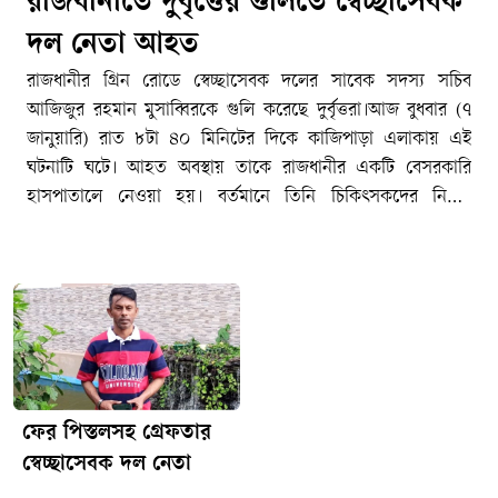
রাজধানীতে দুর্বৃত্তের গুলিতে স্বেচ্ছাসেবক
দল নেতা আহত
রাজধানীর গ্রিন রোডে স্বেচ্ছাসেবক দলের সাবেক সদস্য সচিব
আজিজুর রহমান মুসাব্বিরকে গুলি করেছে দুর্বৃত্তরা।আজ বুধবার (৭
জানুয়ারি) রাত ৮টা ৪০ মিনিটের দিকে কাজিপাড়া এলাকায় এই
ঘটনাটি ঘটে। আহত অবস্থায় তাকে রাজধানীর একটি বেসরকারি
হাসপাতালে নেওয়া হয়। বর্তমানে তিনি চিকিৎসকদের নিবিড়
পর্যবেক্ষণে রয়েছেন। গুলিবিদ্ধ আজিজুর রহমান মুসাব্বির স্বেচ্ছাসেবক
দলের ঢাকা মহানগর উত্তরের সাবেক সদস্য সচিব।জানা গেছে,
ফার্মগেটে স্টার হোটেলের সামনে ৫ রাউন্ড গুলি করা হয় মুসাব্বিরকে।
পরে উদ্ধার করে ওই হাসপাতালে নেওয়া হয়। এরপর অপর একটি
হাসপাতাল হয়ে গুলিবিদ্ধ মুসাব্বিরকে ঢাকা মেডিকেল কলেজ
হাসপাতালে নিয়ে যাচ্ছে তার পরিবার। এনএম /ধ্রুবকন্ঠ
ফের পিস্তলসহ গ্রেফতার
স্বেচ্ছাসেবক দল নেতা