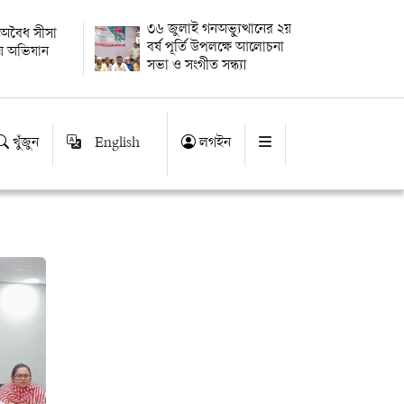
৩৬ জুলাই গনঅভ্যুত্থানের ২য়
ে অবৈধ সীসা
বর্ষ পূর্তি উপলক্ষে আলোচনা
য় অভিযান
সভা ও সংগীত সন্ধ্যা
খুঁজুন
English
লগইন