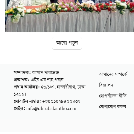
আরো পড়ুন
সম্পাদক:
আসাদ পারভেজ
আমাদের সম্পর্কে
প্রকাশক:
এইচ এম শাহ পরান
বিজ্ঞাপন
প্রধান কার্যালয়:
৫৯/১/এ, হাজারীবাগ, ঢাকা -
১২০৯।
গোপনীয়তা নীতি
মোবাইল নাম্বার:
+৮৮০১৮২৯৪০০৪৩২
যোগাযোগ করুন
মেইল:
info@dhrubakantho.com