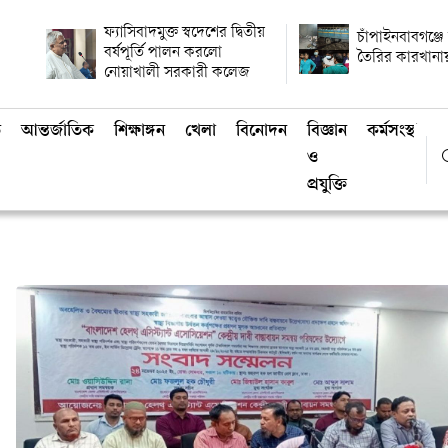
ফ্যাসিবাদমুক্ত স্বদেশের দ্বিতীয়
চাঁপাইনবাবগঞ্জ
বর্ষপূর্তি পালন করলো
তৈরির কারখানা
নোয়াখালী সরকারী কলেজ
ি
আন্তর্জাতিক
শিক্ষাঙ্গন
খেলা
বিনোদন
বিজ্ঞান
কর্মসংস্থান
ও
প্রযুক্তি