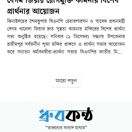
বেগম জিয়ার রোগমুক্তি কামনায় বিশেষ
প্রার্থনার আয়োজন
ঝিনাইদহের শৈলকুপায় বিএনপি চেয়ারপারসন ও সাবেক প্রধানমন্ত্রী
বেগম খালেদা জিয়ার দ্রুত সুস্থতা কামনায় মন্দিরের বিশেষ প্রার্থনা
সভা অনুষ্ঠিত হয়েছে। শনিবার (১ ডিসেম্বর) সন্ধ্যায় উপজেলার
ব্রাহীমপুর সর্বজনীন পূজা মন্দির প্রাঙ্গণে এ প্রার্থনা সভার আয়োজন
করে সনাতন ধর্মাবলম্বীরা।প্রার্থনা সভায় বিএনপির জাতীয় নির্বাহী
কমিটির সহ-সাংগঠনিক সম্পাদক জয়ন্ত কুমার কুন্ডূ উপস্থিত ছিলেন।
এ সময় স্থানীয় সনাতনী সম্প্রদায়ের হাজারো নারী-পুরুষ উপস্থিত
ছিলেন।মন্দিরের পুরোহিত মিলন চক্রবর্তী বলেন, মানবতার সেবায়
আরো পড়ুন
নিয়োজিত সব মানুষের সুস্থতা কামনা আমাদের ধর্মীয় ও মানবিক
দায়িত্ব। বেগম খালেদা জিয়া দেশের গণতন্ত্রের প্রতীক। তার সুস্থতা এ
দেশের সব ধর্ম-বর্ণের মানুষের প্রত্যাশা। আমরা সাবেক প্রধানমন্ত্রী ও
বিএনপির চেয়ারপারসন বেগম খালেদা জিয়ার দ্রুত রোগমুক্তি কামনা
করছি।এমএইছ/ধ্রুবকন্ঠ
“তারুণ্যের সংবাদ মাধ্যম”