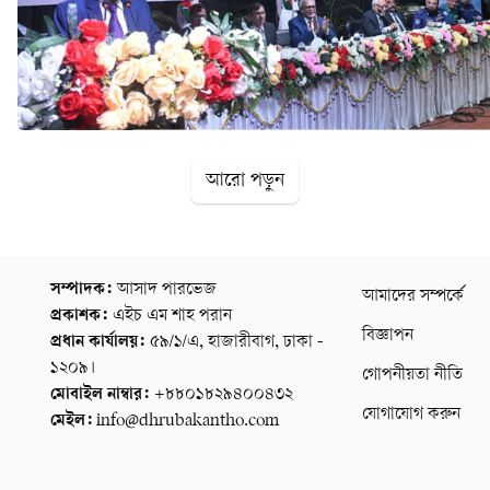
আরো পড়ুন
সম্পাদক:
আসাদ পারভেজ
আমাদের সম্পর্কে
প্রকাশক:
এইচ এম শাহ পরান
বিজ্ঞাপন
প্রধান কার্যালয়:
৫৯/১/এ, হাজারীবাগ, ঢাকা -
১২০৯।
গোপনীয়তা নীতি
মোবাইল নাম্বার:
+৮৮০১৮২৯৪০০৪৩২
যোগাযোগ করুন
মেইল:
info@dhrubakantho.com