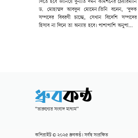
দিতে হবে জানিয়ে দুর্নীতি দমন কমিশনের চেয়ারম্যান
ড. মোহাম্মদ আবদুল মোমেন।তিনি বলেন, ‘দুদক
সম্পদের বিবরণী চাচ্ছে, সেখান বিদেশি সম্পদের
হিসাব না দিলে তা অন্যায় হবে। পাশাপাশি অনুপার্জিত
সম্পদ যাদের থাকবে তাদের বিরুদ্ধেও দুদক ব্যবস্থা
গ্রহণ করবে।’আজ রবিবার (২৩ নভেম্বর) সকাল সাড়ে
৯টায় সিলেট নগরের রিকাবীবাজারস্থ কবি নজরুল
অডিটোরিয়ামে এই গণশুনানি শুরু হয়।দুর্নীতি দমন
কমিশনের চেয়ারম্যান ড. মোহাম্মদ আবদুল মোমেন
গণশুনানিতে প্রধান অতিথি হিসেবে উপস্থিত ছিলেন।
এর আগে সকালে তিনি দুদক সিলেট বিভাগীয়
কার্যালয়ের ভিত্তিপ্রস্তর উদ্বোধন করেন। এরপর
সাংবাদিকদের বিভিন্ন প্রশ্নের জবাব দেন। ‘দুর্নীতির
বিরুদ্ধে তারুণ্যের একতা, গড়বে আগামীর শুদ্ধতা’-
“তারুণ্যের সংবাদ মাধ্যম”
স্লোগানে জনসচেতনতা বৃদ্ধি, সরকারি, স্বায়ত্তশাসিত
দপ্তর-সংস্থাগুলোর সেবার মান বৃদ্ধি, সেবাগ্রহিতাদের
হয়রানি রোধ এবং দুর্নীতি প্রতিরোধের লক্ষ্যে সিলেটে
কপিরাইট © ২০২৫ ধ্রুবকণ্ঠ। সর্বস্ব সংরক্ষিত