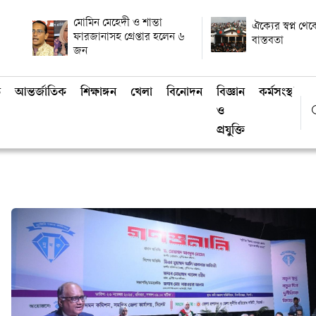
মোমিন মেহেদী ও শান্তা
ঐক্যের স্বপ্ন থ
ফারজানাসহ গ্রেপ্তার হলেন ৬
বাস্তবতা
জন
ি
আন্তর্জাতিক
শিক্ষাঙ্গন
খেলা
বিনোদন
বিজ্ঞান
কর্মসংস্থান
ও
প্রযুক্তি