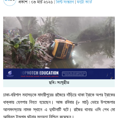
প্রকাশ : ০৮ মার্চ ২০২৬
প্রিন্ট সংস্করণ
ফটো কার্ড
|
|
ছবি: সংগৃহীত
ঢাকা
-
বরিশাল
মহাসড়কে
মাদারীপুরের
রাজৈরে
দাঁড়িয়ে
থাকা
ট্রাকে
অপর
ট্রাকের
ধাক্কায়
হেলপার
নিহত
হয়েছেন।
আজ
রবিবার
(
৮
মার্চ
)
ভোরে
উপজেলার
আলমদস্তার
নামক
স্থানে
এ
দুর্ঘটনাটি
ঘটে।
রাজৈর
থানার
ওসি
শেখ
মো
আমিনুল
ইসলাম
ঘটনার
সত্যতা
নিশ্চিত
করেছেন।