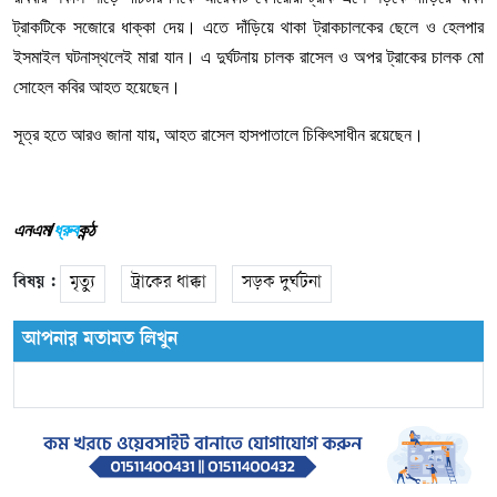
ট্রাকটিকে
সজোরে
ধাক্কা
দেয়।
এতে
দাঁড়িয়ে
থাকা
ট্রাকচালকের
ছেলে
ও
হেলপার
ইসমাইল
ঘটনাস্থলেই
মারা
যান।
এ
দুর্ঘটনায়
চালক
রাসেল
ও
অপর
ট্রাকের
চালক
মো
সোহেল
কবির
আহত
হয়েছেন।
সূত্র
হতে আরও জানা যায়
,
আহত
রাসেল
হাসপাতালে
চিকিৎসাধীন
রয়েছেন।
এনএম/
ধ্রুব
কন্ঠ
বিষয় :
মৃত্যু
ট্রাকের ধাক্কা
সড়ক দুর্ঘটনা
আপনার মতামত লিখুন