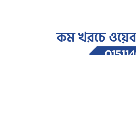
সারাদেশ
৩৬ জুলাই গনঅভ্যুত্থানের ২য় বর