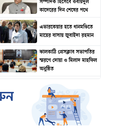
সম্পাদক হিসেবে ওবায়দুল
কাদেরের দিন শেষের পথে
এভারকেয়ার হতে ধানমণ্ডিতে
মায়ের বাসায় জুবাইদা রহমান
ঝালকাঠি প্রেসক্লাব সভাপতির
স্মরণে দোয়া ও মিলাদ মাহফিল
অনুষ্ঠিত
রোমানিয়ায় পাঠানোর নামে
কোটি টাকার প্রতারণা
ইমামকে মারধরের অভিযোগে
ঝালকাঠিতে বিএনপি নেতার
বিচারের দাবিতে বিক্ষোভ