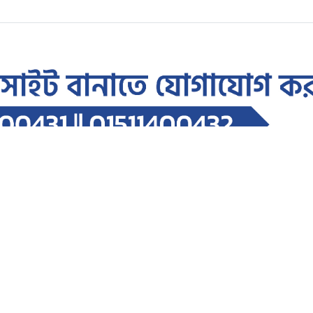
্ষ পূর্তি উপলক্ষে আলোচনা সভা ও