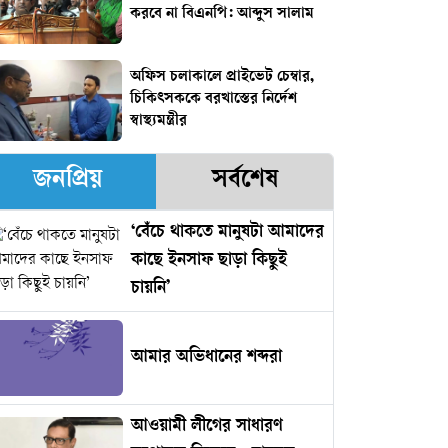
করবে না বিএনপি: আব্দুস সালাম
অফিস চলাকালে প্রাইভেট চেম্বার,
চিকিৎসককে বরখাস্তের নির্দেশ
স্বাস্থ্যমন্ত্রীর
জনপ্রিয়
সর্বশেষ
‘বেঁচে থাকতে মানুষটা আমাদের
কাছে ইনসাফ ছাড়া কিছুই
চায়নি’
আমার অভিধানের শব্দরা
আওয়ামী লীগের সাধারণ