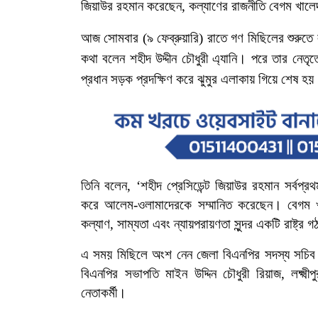
জিয়াউর
রহমান
করেছেন
,
কল্যাণের
রাজনীতি
বেগম
খালে
আজ সোমবার
(
৯
ফেব্রুয়ারি
)
রাতে
গণ
মিছিলের
শুরুতে
কথা
বলেন শহীদ
উদ্দীন
চৌধুরী
এ্যানি। পরে
তার
নেতৃত্
প্রধান
সড়ক
প্রদক্ষিণ
করে
ঝুমুর
এলাকায়
গিয়ে
শেষ
হয়
তিনি
বলেন
, ‘
শহীদ
প্রেসিডেন্ট
জিয়াউর
রহমান
সর্বপ্রথ
করে
আলেম
-
ওলামাদেরকে
সম্মানিত
করেছেন।
বেগম
কল্যাণ
,
সাম্যতা
এবং
ন্যায়পরায়ণতা
সুন্দর
একটি
রাষ্ট্র
গ
এ
সময়
মিছিলে
অংশ
নেন জেলা
বিএনপির
সদস্য
সচিব
বিএনপির
সভাপতি
মাইন
উদ্দিন
চৌধুরী
রিয়াজ
,
লক্ষ্মীপ
নেতাকর্মী।