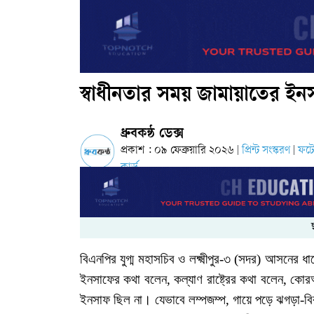
স্বাধীনতার সময় জামায়াতের ইনস
ধ্রুবকন্ঠ ডেক্স
প্রকাশ : ০৯ ফেব্রুয়ারি ২০২৬
প্রিন্ট সংস্করণ
ফট
|
|
কার্ড
বিএনপির
যুগ্ম
মহাসচিব
ও
লক্ষ্মীপুর
-
৩
(
সদর
)
আসনের
ধা
ইনসাফের
কথা
বলেন
,
কল্যাণ
রাষ্ট্রের
কথা
বলেন
,
কোর
ইনসাফ
ছিল
না।
যেভাবে
লম্পজম্প
,
গায়ে
পড়ে
ঝগড়া
-
বি