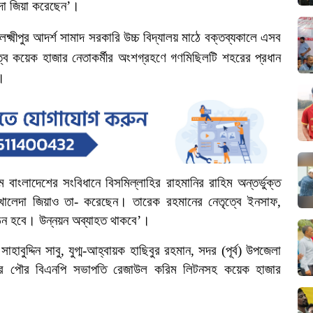
দা
জিয়া
করেছেন’।
লক্ষ্মীপুর
আদর্শ
সামাদ
সরকারি
উচ্চ
বিদ্যালয়
মাঠে
বক্তব্যকালে
এসব
বে
কয়েক
হাজার
নেতাকর্মীর
অংশগ্রহণে
গণমিছিলটি
শহরের
প্রধান
।
ম
বাংলাদেশের
সংবিধানে
বিসমিল্লাহির
রাহমানির
রাহিম
অন্তর্ভুক্ত
খালেদা
জিয়াও
তা
-
করেছেন।
তারেক
রহমানের
নেতৃত্বে
ইনসাফ
,
ঠন
হবে।
উন্নয়ন
অব্যাহত
থাকবে’।
সাহাবুদ্দিন
সাবু
,
যুগ্ম
-
আহ্বায়ক
হাছিবুর
রহমান
,
সদর
(
পূর্ব
)
উপজেলা
ুর
পৌর
বিএনপি
সভাপতি
রেজাউল
করিম
লিটনসহ
কয়েক
হাজার