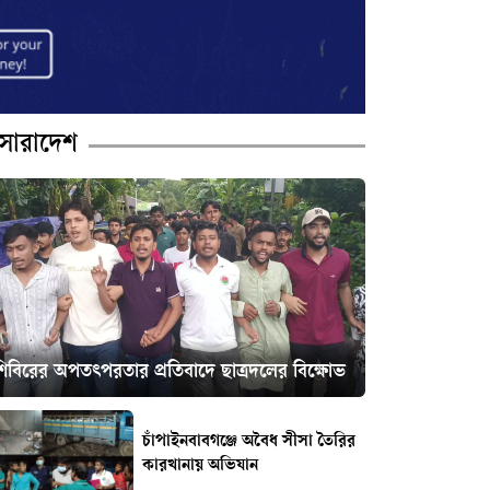
সারাদেশ
শিবিরের অপতৎপরতার প্রতিবাদে ছাত্রদলের বিক্ষোভ
চাঁপাইনবাবগঞ্জে অবৈধ সীসা তৈরির
কারখানায় অভিযান