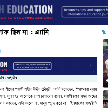
াফ ছিল না : এ্যানি
ো
ছবি: সংগৃহীত
নের
শীষের
প্রার্থী
শহীদ
উদ্দীন
চৌধুরী
এ্যানি
বলেছেন
, ‘
আপনারা
ন্যায়
আন
,
সুন্নাহর
আলোকে
দেশ
চালাবেন
বলেন
,
স্বাধীনতার
সময়
তাদের
বাধ
করছেন
,
এটা
ভালো
না
,
মানুষ
পছন্দ
করে
না।
ইনসাফের
রাজনীতি