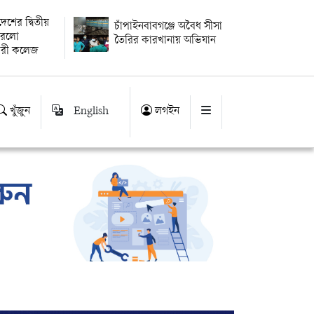
বদেশের দ্বিতীয়
চাঁপাইনবাবগঞ্জে অবৈধ সীসা
 করলো
তৈরির কারখানায় অভিযান
ারী কলেজ
খুঁজুন
English
লগইন