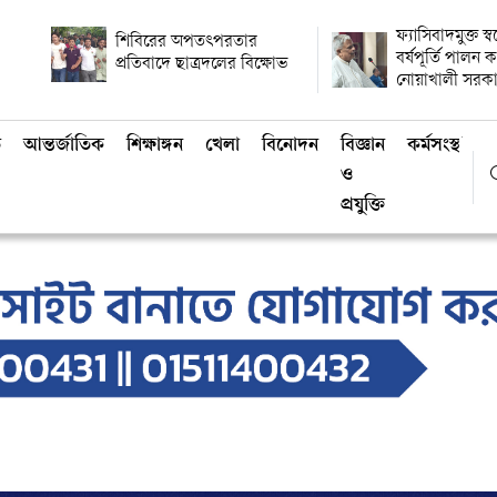
ফ্যাসিবাদমুক্ত স্
শিবিরের অপতৎপরতার
বর্ষপূর্তি পালন
প্রতিবাদে ছাত্রদলের বিক্ষোভ
নোয়াখালী সরক
ি
আন্তর্জাতিক
শিক্ষাঙ্গন
খেলা
বিনোদন
বিজ্ঞান
কর্মসংস্থান
ও
প্রযুক্তি