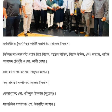
নবনির্বাচিত (আংশিক) কমিটি সভাপতি: সোহেল ইসলাম।
‌সি‌নিয়র সহ-সভাপতি গয়াস মিয়া গিয়াস, আব্দুল মালিক, গিয়াস উদ্দিন, শেখ জাহেদ, শাহিন
আহমেদ চৌধুরী ও মো. আলী রেজা।
সাধারণ সম্পাদক: মো. মাসুদুর রহমান।
সহ-সাধারণ সম্পাদক: হেলেন ইসলাম।
কোষাধ্যক্ষ: মো. শফিকুল ইসলাম (জুয়েল)।
সাংগঠনিক সম্পাদক: মো. ইব্রাহিম জাহান।