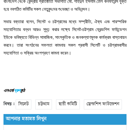
বাংলা‌দেশ থে‌কে কেন্দ্রীয় প্রতিষ্ঠাতা সভাপ‌তি ‌মো. শ‌হিদুল ইসলাম টে‌লি কনফারেন্স যুক্ত
হ‌য়ে নবগ‌ঠিত ক‌মি‌টির সকল নেতৃবৃন্দ‌দের শু‌ভেচ্ছা ও অ‌ভিনন্দন।
সভায় বক্তারা বলেন, সিলেট ও চট্টগ্রামের মধ্যে সম্প্রীতি, ঐক্য এবং পারস্পরিক
সহযোগিতার বন্ধন আরও সুদৃঢ় করার লক্ষ্যে সিলেট-চট্টগ্রাম ফ্রেন্ডশিপ ফাউন্ডেশন
ইউকে ভবিষ্যতে বিভিন্ন সামাজিক, সাংস্কৃতিক ও জনকল্যাণমূলক কার্যক্রম বাস্তবায়ন
করবে। তারা সংগঠনের সফলতা কামনায় সকল প্রবাসী সিলেটি ও চট্টগ্রামবাসীর
সহযোগিতা ও সক্রিয় অংশগ্রহণ কামনা করেন।
এনএম/
ধ্রুব
কন্ঠ
বিষয় :
সিলেট
চট্টগ্রাম
স্থায়ী কমিটি
ফ্রেন্ডশিপ ফাউন্ডেশন
আপনার মতামত লিখুন