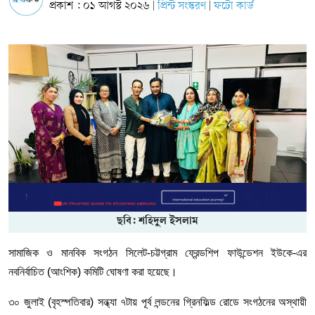
প্রকাশ : ০১ আগস্ট ২০২৬
প্রিন্ট সংস্করণ
ফটো কার্ড
|
|
ছবি: শহিদুল ইসলাম
সামাজিক ও মানবিক সংগঠন সিলেট-চট্টগ্রাম ফ্রেন্ডশিপ ফাউন্ডেশন ইউকে-এর
নবনির্বাচিত (আংশিক) কমিটি ঘোষণা করা হয়েছে।
৩০ জুলাই (বৃহস্পতিবার) সন্ধ্যা ৭টায় পূর্ব লন্ডনের গ্রিনফিল্ড রোডে সংগঠনের অস্থায়ী