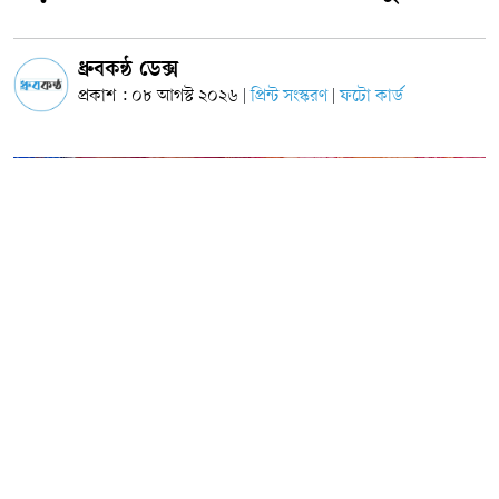
ধ্রুবকন্ঠ ডেক্স
প্রকাশ : ০৮ আগস্ট ২০২৬
প্রিন্ট সংস্করণ
ফটো কার্ড
|
|
ছবি: সংগৃহীত
বগুড়া-৩ আসনের সংসদ সদস্য আব্দুল মহিত তালুকদার বলেছেন, ‘খেলাধুলাকে বাদ দিয়ে