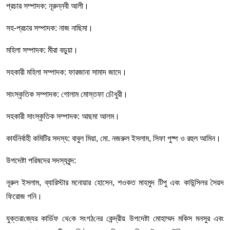
প্রচার সম্পাদক: নূরুন্নবী আলী।
সহ-প্রচার সম্পাদক: নাজ নাছিমা।
মহিলা সম্পাদক: মীরা বড়ুয়া।
সহকারী মহিলা সম্পাদক: ফারজানা সামাদ জাদে।
সাংস্কৃতিক সম্পাদক: গোলাম মোস্তফা চৌধুরী।
সহকারী সাংস্কৃতিক সম্পাদক: আছমা আলম।
কার্যনির্বাহী কমিটির সদস্য: বাবুল মিয়া, মো. নজরুল ইসলাম, সিফা পুষ্প ও রহুল আমিন।
উপদেষ্টা পরিষদের সদস্যবৃন্দ:
নূরুল ইসলাম, ব্যারিস্টার মনোয়ার হোসেন, শওকত মাহমুদ টিপু এবং কাউন্সিলর সৈয়দ
ফিরোজ গনি।
যুক্তরা‌জ্যের কা‌র্ডিফ থে‌কে সংগঠ‌নের কেন্দ্রীয় উপদেষ্টা মোহাম্মদ ম‌কিস মনসুর এবং