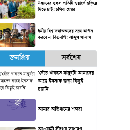
উন্নয়নের সুফল প্রতিটি ওয়ার্ডে ছড়িয়ে
দিতে চাই: চসিক মেয়র
ধর্মীয় বিশ্বাসঘাতকদের সঙ্গে আপস
করবে না বিএনপি: আব্দুস সালাম
জনপ্রিয়
সর্বশেষ
‘বেঁচে থাকতে মানুষটা আমাদের
কাছে ইনসাফ ছাড়া কিছুই
চায়নি’
আমার অভিধানের শব্দরা
আওয়ামী লীগের সাধারণ