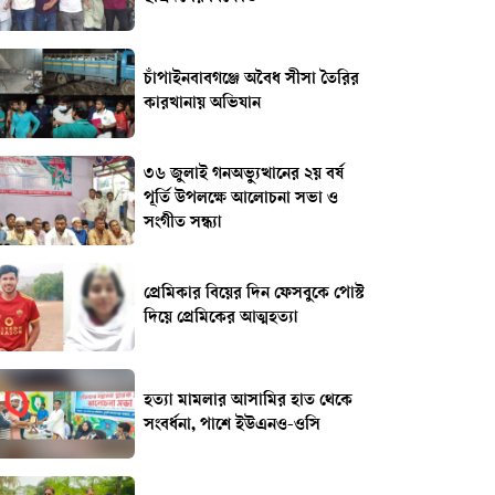
চাঁপাইনবাবগঞ্জে অবৈধ সীসা তৈরির
কারখানায় অভিযান
৩৬ জুলাই গনঅভ্যুত্থানের ২য় বর্ষ
পূর্তি উপলক্ষে আলোচনা সভা ও
সংগীত সন্ধ্যা
প্রেমিকার বিয়ের দিন ফেসবুকে পোস্ট
দিয়ে প্রেমিকের আত্মহত্যা
হত্যা মামলার আসামির হাত থেকে
সংবর্ধনা, পাশে ইউএনও-ওসি