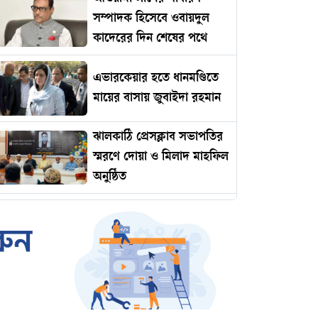
সম্পাদক হিসেবে ওবায়দুল
কাদেরের দিন শেষের পথে
এভারকেয়ার হতে ধানমণ্ডিতে
মায়ের বাসায় জুবাইদা রহমান
ঝালকাঠি প্রেসক্লাব সভাপতির
স্মরণে দোয়া ও মিলাদ মাহফিল
অনুষ্ঠিত
রোমানিয়ায় পাঠানোর নামে
কোটি টাকার প্রতারণা
ইমামকে মারধরের অভিযোগে
ঝালকাঠিতে বিএনপি নেতার