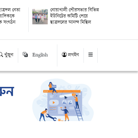
াত্রদল নেতা
নোয়াখালী পৌরসভার বিভিন্ন
ংবাদিককে
ইউনিটের কমিটি পেয়ে
িক সংগঠন
ছাত্রদলের আনন্দ মিছিল
খুঁজুন
English
লগইন