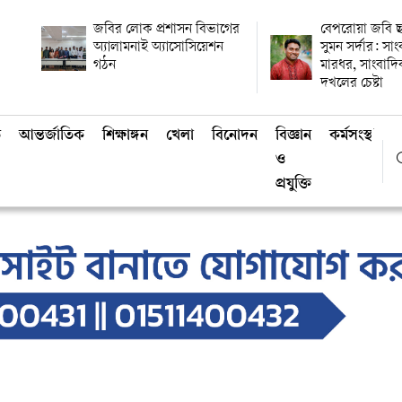
জবির লোক প্রশাসন বিভাগের
বেপরোয়া জবি ছ
অ্যালামনাই অ্যাসোসিয়েশন
সুমন সর্দার: সা
গঠন
মারধর, সাংবাদ
দখলের চেষ্টা
ি
আন্তর্জাতিক
শিক্ষাঙ্গন
খেলা
বিনোদন
বিজ্ঞান
কর্মসংস্থান
ও
প্রযুক্তি