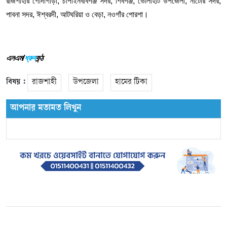
রাজশাহীর
গোদাগাড়ী
,
চাঁপাইনবাবগঞ্জ
সদর
,
শিবগঞ্জ
,
ভোলাহাট
উপজেলা
,
নাটোর
সদর
,
পাবনা
সদর
,
ঈশ্বরদী
,
আটঘরিয়া
ও
বেড়া
,
নওগাঁর
পোরশা।
এনএম/
ধ্রুব
কন্ঠ
বিষয় :
রাজশাহী
উপজেলা
হামের টিকা
আপনার মতামত লিখুন