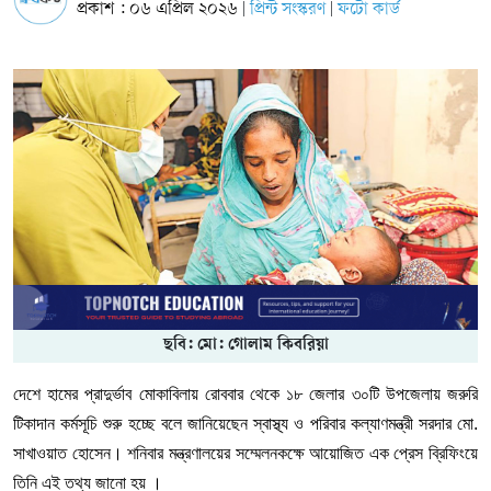
প্রকাশ : ০৬ এপ্রিল ২০২৬
প্রিন্ট সংস্করণ
ফটো কার্ড
|
|
ছবি: মো: গোলাম কিবরিয়া
দেশে
হামের
প্রাদুর্ভাব
মোকাবিলায়
রোববার
থেকে
১৮
জেলার
৩০টি
উপজেলায়
জরুরি
টিকাদান
কর্মসূচি
শুরু
হচ্ছে
বলে
জানিয়েছেন
স্বাস্থ্য
ও
পরিবার
কল্যাণমন্ত্রী
সরদার
মো
.
সাখাওয়াত
হোসেন।
শনিবার
মন্ত্রণালয়ের
সম্মেলনকক্ষে
আয়োজিত
এক
প্রেস
ব্রিফিংয়ে
তিনি
এই
তথ্য
জানো
হয়
।