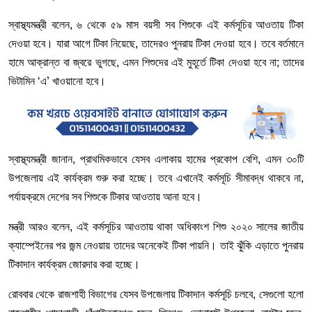
স্বাস্থ্যমন্ত্রী
বলেন
,
৬
থেকে
৫৯
মাস
বয়সী
সব
শিশুকে
এই
কর্মসূচির
আওতায়
টিকা
দেওয়া
হবে।
যারা
আগে
টিকা
নিয়েছে
,
তাদেরও
পুনরায়
টিকা
দেওয়া
হবে।
তবে
বর্তমানে
হামে
আক্রান্ত
বা
জ্বরে
ভুগছে
,
এমন
শিশুদের
এই
মুহূর্তে
টিকা
দেওয়া
হবে
না
;
তাদের
ভিটামিন
‘
এ
খাওয়ানো
হবে।
’
স্বাস্থ্যমন্ত্রী
জানান
,
প্রাথমিকভাবে
যেসব
এলাকায়
হামের
প্রকোপ
বেশি
,
এমন
৩০টি
উপজেলায়
এই
কার্যক্রম
শুরু
করা
হচ্ছে।
তবে
এখানেই
কর্মসূচি
সীমাবদ্ধ
থাকবে
না
,
পর্যায়ক্রমে
দেশের
সব
শিশুকে
টিকার
আওতায়
আনা
হবে।
মন্ত্রী
আরও
বলেন
,
এই
কর্মসূচির
আওতায়
থাকা
অধিকাংশ
শিশু
২০২০
সালের
জাতীয়
ক্যাম্পেইনের
পর
জন্ম
নেওয়ায়
তাদের
অনেকেই
টিকা
পায়নি।
তাই
ঝুঁকি
এড়াতে
পুনরায়
টিকাদান
কার্যক্রম
জোরদার
করা
হচ্ছে।
রোববার
থেকে
রাজশাহী
বিভাগের
যেসব
উপজেলায়
টিকাদান
কর্মসূচি
চলবে
,
সেগুলো
হলো