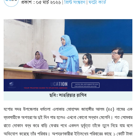
প্রকাশ : ০৫ মার্চ ২০২৬
প্রিন্ট সংস্করণ
ফটো কার্ড
|
|
ছবি: সাহরিয়ার রাগিব
যশোর সদর উপজেলার ধর্মতলা এলাকায় মোহাম্মদ জাহাঙ্গীর আলম (৪৫) নামের এক
ব্যবসায়ীকে অপহরণের দুই দিন পার হলেও এখনো কোনো সন্ধান মেলেনি। গত সোমবার
রাতে দোকান বন্ধ করে বাড়ি ফেরার পথে একদল দুর্বৃত্ত তাঁকে তুলে নিয়ে যায় বলে
অভিযোগ করেছে তাঁর পরিবার। অপহরণকারীরা ইতিমধ্যে পরিবারের কাছে ১ কোটি টাকা