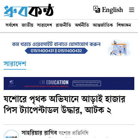
English
সর্বশেষ
জাতীয়
সারাদেশ
রাজনীতি
অর্থনীতি
আন্তর্জাতিক
শিক্ষাঙ্গন
খ
সারাদেশ
যশোরে পৃথক অভিযানে আড়াই হাজার
পিস ট্যাপেন্টাডল উদ্ধার, আটক ২
সাহরিয়ার রাগিব
যশোর প্রতিনিধি