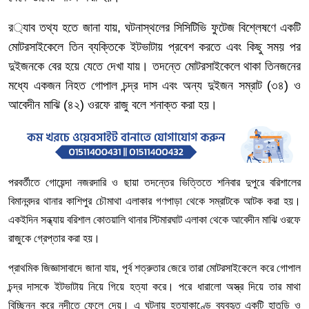
র
‌
্যাব
তথ্য হতে জানা যায়
,
ঘটনাস্থলের
সিসিটিভি
ফুটেজ
বিশ্লেষণে
একটি
মোটরসাইকেলে
তিন
ব্যক্তিকে
ইটভাটায়
প্রবেশ
করতে
এবং
কিছু
সময়
পর
দুইজনকে
বের
হয়ে
যেতে
দেখা
যায়।
তদন্তে
মোটরসাইকেলে
থাকা
তিনজনের
মধ্যে
একজন
নিহত
গোপাল
চন্দ্র
দাস
এবং
অন্য
দুইজন
সম্রাট
(
৩৪
)
ও
আবেদীন
মাঝি
(
৪২
)
ওরফে
রাজু
বলে
শনাক্ত
করা
হয়।
পরবর্তীতে
গোয়েন্দা
নজরদারি
ও
ছায়া
তদন্তের
ভিত্তিতে
শনিবার
দুপুরে
বরিশালের
বিমানবন্দর
থানার
কাশিপুর
চৌমাথা
এলাকার
গণপাড়া
থেকে
সম্রাটকে
আটক
করা
হয়।
একইদিন
সন্ধ্যায়
বরিশাল
কোতয়ালি
থানার
স্টিমারঘাট
এলাকা
থেকে
আবেদীন
মাঝি
ওরফে
রাজুকে
গ্রেপ্তার
করা
হয়।
প্রাথমিক
জিজ্ঞাসাবাদে
জানা
যায়
,
পূর্ব
শত্রুতার
জেরে
তারা
মোটরসাইকেলে
করে
গোপাল
চন্দ্র
দাসকে
ইটভাটায়
নিয়ে
গিয়ে
হত্যা
করে।
পরে
ধারালো
অস্ত্র
দিয়ে
তার
মাথা
বিচ্ছিন্ন
করে
নদীতে
ফেলে
দেয়।
এ
ঘটনায়
হত্যাকাণ্ডে
ব্যবহৃত
একটি
হাতুড়ি
ও