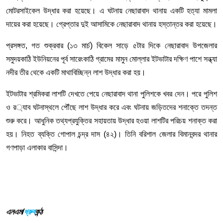
মোটরসাইকেল
উদ্ধার
করা
হয়েছে।
এ
ঘটনায়
নেছারাবাদ
থানায়
একটি
হত্যা
মামলা
দায়ের
করা
হয়েছে।
গ্রেপ্তার
দুই
আসামিকে
নেছারাবাদ
থানায়
হস্তান্তর
করা
হয়েছে।
প্রসঙ্গত
, গত
শুক্রবার
(
১৩
মার্চ
)
বিকেল
সাড়ে
৫টার
দিকে
নেছারাবাদ
উপজেলার
সমুদয়কাঠি
ইউনিয়নের
পূর্ব
সারেংকাঠি
গ্রামের
মামুন
মোল্লার
ইটভাটার
দক্ষিণ
পাশে
সন্ধ্যা
নদীর
তীর
থেকে
একটি
মাথাবিচ্ছিন্ন
লাশ
উদ্ধার
করা
হয়।
ইটভাটার
শ্রমিকরা
লাশটি
দেখতে
পেয়ে
নেছারাবাদ
থানা
পুলিশকে
খবর
দেন।
পরে
পুলিশ
ও
র
‌
্যাব
ঘটনাস্থলে
পৌঁছে
লাশ
উদ্ধার
করে
এবং
ঘটনায়
জড়িতদের
শনাক্তে
তদন্ত
শুরু
করে।
আধুনিক
তথ্যপ্রযুক্তির
সহায়তায়
উদ্ধার
হওয়া
লাশটির
পরিচয়
শনাক্ত
করা
হয়।
নিহত
ব্যক্তি
গোপাল
চন্দ্র
দাস
(
৪২
)
।
তিনি
বরিশাল
জেলার
বিমানবন্দর
থানার
গণপাড়া
এলাকার
বাসিন্দা।
এনএম/
ধ্রুব
কন্ঠ