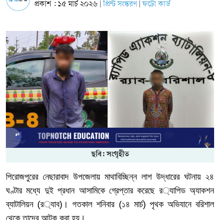
প্রকাশ : ১৫ মার্চ ২০২৬
প্রিন্ট সংস্করণ
ফটো কার্ড
|
|
ছবি: সংগৃহীত
পিরোজপুরের
নেছারাবাদ
উপজেলায়
মাথাবিচ্ছিন্ন
লাশ
উদ্ধারের
ঘটনায়
২৪
ঘণ্টার
মধ্যে
দুই
প্রধান
আসামিকে
গ্রেপ্তার
করেছে
র
‌
্যাপিড
অ্যাকশন
ব্যাটালিয়ন
(
র
‌
্যাব
)
।
গতকাল
শনিবার (১৪ মার্চ)
পৃথক
অভিযানে
বরিশাল
থেকে
তাদের
আটক
করা
হয়।