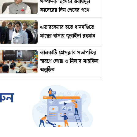
সম্পাদক হিসেবে ওবায়দুল
কাদেরের দিন শেষের পথে
এভারকেয়ার হতে ধানমণ্ডিতে
মায়ের বাসায় জুবাইদা রহমান
ঝালকাঠি প্রেসক্লাব সভাপতির
স্মরণে দোয়া ও মিলাদ মাহফিল
অনুষ্ঠিত
রোমানিয়ায় পাঠানোর নামে
কোটি টাকার প্রতারণা
ইমামকে মারধরের অভিযোগে
ঝালকাঠিতে বিএনপি নেতার
বিচারের দাবিতে বিক্ষোভ