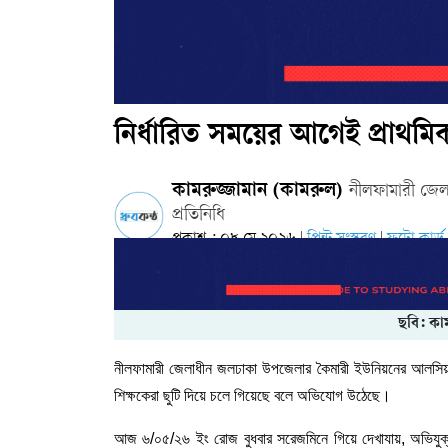
নির্ধারিত সময়ের আগেই প্রাথমিক 
কামরুজ্জামান (কামরুল)
নীলফামারী জেল
প্রতিনিধি
প্রকাশ : ০৮ মে ২০২৬
প্রিন্ট সংস্করণ
ফটো কার্ড
|
|
ছবি: কা
নীলফামারী জেলাধীন জলঢাকা উপজেলার কৈমারী ইউনিয়নের আলসিয়া প
শিক্ষকেরা ছুটি দিয়ে চলে গিয়েছে বলে অভিযোগ উঠেছে।
আজ ৬/০৫/২৬ ইং রোজ বুধবার সরেজমিনে গিয়ে দেখাযায়, অভিযুক্ত 