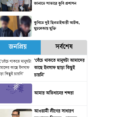
জানাতে সাভারে কুবি প্রশাসন
কুবিতে দুই ছিনতাইকারী আটক,
মুচলেকায় মুক্তি
জনপ্রিয়
সর্বশেষ
‘বেঁচে থাকতে মানুষটা আমাদের
কাছে ইনসাফ ছাড়া কিছুই
চায়নি’
আমার অভিধানের শব্দরা
আওয়ামী লীগের সাধারণ