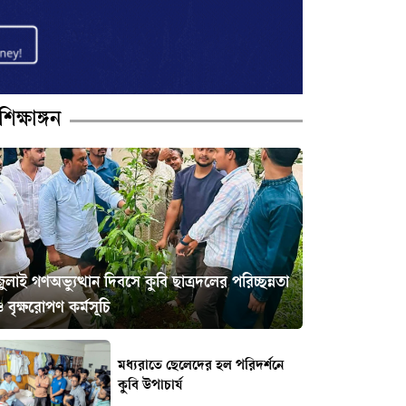
শিক্ষাঙ্গন
ুলাই গণঅভ্যুত্থান দিবসে কুবি ছাত্রদলের পরিচ্ছন্নতা
 বৃক্ষরোপণ কর্মসূচি
‎মধ্যরাতে ছেলেদের হল পরিদর্শনে
কুবি উপাচার্য