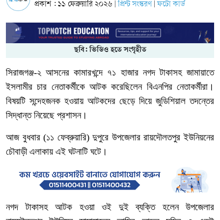
প্রকাশ : ১১ ফেব্রুয়ারি ২০২৬
প্রিন্ট সংস্করণ
ফটো কার্ড
|
|
ছবি: ভিডিও হতে সংগৃহীত
সিরাজগঞ্জ
-
২
আসনের
কামারখন্দে
৭১
হাজার
নগদ
টাকাসহ
জামায়াতে
ইসলামীর
চার
নেতাকর্মীকে
আটক
করেছিলেন
বিএনপির
নেতাকর্মীরা।
বিষয়টি
সন্দেহজনক
হওয়ায়
আটকদের
ছেড়ে
দিয়ে
জুডিশিয়াল
তদন্তের
সিদ্ধান্ত
নিয়েছে
প্রশাসন।
আজ
বুধবার
(
১১
ফেব্রুয়ারি
)
দুপুরে
উপজেলার
রায়দৌলতপুর
ইউনিয়নের
চৌবাড়ী
এলাকায়
এই
ঘটনাটি
ঘটে।
নগদ
টাকাসহ
আটক
হওয়া
ওই
দুই
ব্যক্তি
হলেন
উপজেলার