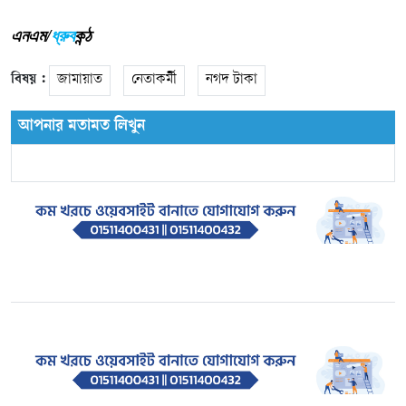
এনএম/
ধ্রুব
কন্ঠ
বিষয় :
জামায়াত
নেতাকর্মী
নগদ টাকা
আপনার মতামত লিখুন