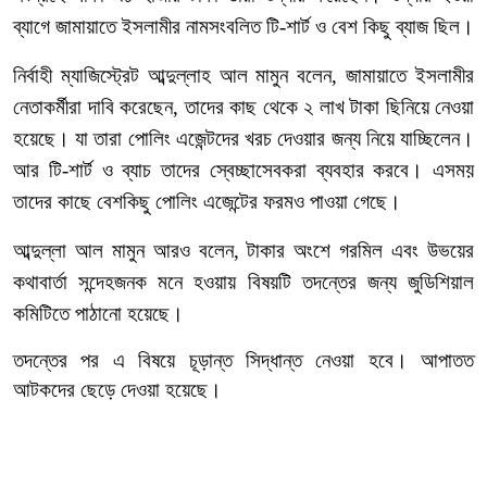
ব্যাগে
জামায়াতে
ইসলামীর
নামসংবলিত
টি
-
শার্ট
ও
বেশ
কিছু
ব্যাজ
ছিল।
নির্বাহী
ম্যাজিস্ট্রেট
আব্দুল্লাহ
আল
মামুন
বলেন
,
জামায়াতে
ইসলামীর
নেতাকর্মীরা
দাবি
করেছেন
,
তাদের
কাছ
থেকে
২
লাখ
টাকা
ছিনিয়ে
নেওয়া
হয়েছে।
যা
তারা
পোলিং
এজেন্টদের
খরচ
দেওয়ার
জন্য
নিয়ে
যাচ্ছিলেন।
আর
টি
-
শার্ট
ও
ব্যাচ
তাদের
স্বেচ্ছাসেবকরা
ব্যবহার
করবে।
এসময়
তাদের
কাছে
বেশকিছু
পোলিং
এজেন্টের
ফরমও
পাওয়া
গেছে।
আব্দুল্লা
আল
মামুন
আরও
বলেন
,
টাকার
অংশে
গরমিল
এবং
উভয়ের
কথাবার্তা
সন্দেহজনক
মনে
হওয়ায়
বিষয়টি
তদন্তের
জন্য
জুডিশিয়াল
কমিটিতে
পাঠানো
হয়েছে।
তদন্তের
পর
এ
বিষয়ে
চূড়ান্ত
সিদ্ধান্ত
নেওয়া
হবে।
আপাতত
আটকদের
ছেড়ে
দেওয়া
হয়েছে।