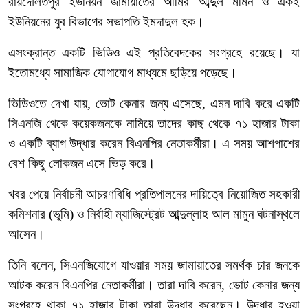
রায়দৌলতপুর
ইউনিয়ন
জামায়াতের
আমির
আব্দুল
মমিন
ও
একই
ইউনিয়নের
যুব
বিভাগের
সভাপতি
ইমদাদুল
হক।
এসংক্রান্ত
একটি
ভিডিও
এই
প্রতিবেদকের
সংগ্রহে
রয়েছে।
যা
ইতোমধ্যে
সামাজিক
যোগাযোগ
মাধ্যমে
ছড়িয়ে
পড়েছে।
ভিডিওতে
দেখা
যায়
,
ভোট
কেনার
জন্য
এসেছে
,
এমন
দাবি
করে
একটি
সিএনজি
থেকে
কয়েকজনকে
নামিয়ে
তাদের
কাছ
থেকে
৭১
হাজার
টাকা
ও
একটি
ব্যাগ
উদ্ধার
করেন
বিএনপির
নেতাকর্মীরা।
এ
সময়
আশপাশের
বেশ
কিছু
লোকজন
এসে
ভিড়
করে।
খবর
পেয়ে
নির্বাচনী
আচরণবিধি
প্রতিপালনের
দায়িত্বে
নিয়োজিত
সহকারী
কমিশনার
(
ভূমি
)
ও
নির্বাহী
ম্যাজিস্ট্রেট
আব্দুল্লাহ
আল
মামুন
ঘটনাস্থলে
আসেন।
তিনি
বলেন
,
সিএনজিযোগে
যাওয়ার
সময়
জামায়াতের
সমর্থক
চার
জনকে
আটক
করেন
বিএনপির
নেতাকর্মীরা।
তারা
দাবি
করেন
,
ভোট
কেনার
জন্য
সংগ্রহে
থাকা
৭১
হাজার
টাকা
তারা
উদ্ধার
করেছেন।
উদ্ধার
হওয়া