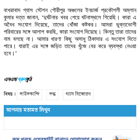
বাখরাবাদ
গ্যাস
স্টেশন
গৌরীপুর
অঞ্চলের
ইনচার্জ
প্রকৌশলী
অম্লান
কুমার
দত্ত
জানান
, ‘
দুর্ঘটনার
খবর
পেয়ে
ঘটনাস্থলে
গিয়েছি।
কারা
এ
অবৈধ
সংযোগ
দিয়েছে
,
তাদের
খোঁজা
কষ্টকর।
আমরা
ভুক্তভোগী
পরিবারের
সঙ্গে
আলাপ
করছি
,
কারা
সংযোগ
দিয়েছে।
কিন্তু
তারা
তাদের
নাম
বলছে
না।
আমার
ধারণা
কিছু
অসাধু
ঠিকাদার
এ
সংযোগ
দিতে
পারে।
যারাই
এর
সঙ্গে
জড়িত
তাদের
খুঁজে
বের
করে
ব্যবস্থা
নেওয়া
হবে।
’
এনএম/
ধ্রুব
কন্ঠ
বিষয় :
দাউদকান্দি
দগ্ধ
গ্যাস বিস্ফোরণ
আপনার মতামত লিখুন