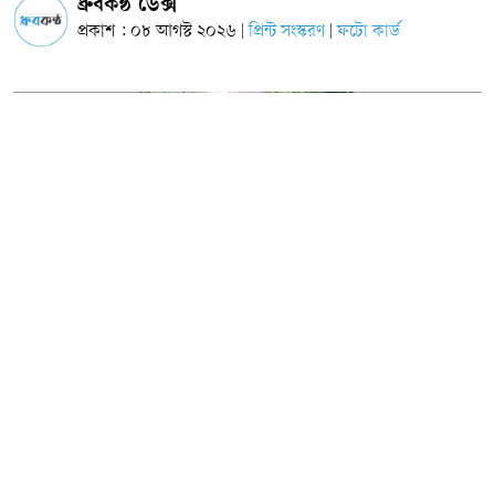
ধ্রুবকন্ঠ ডেক্স
প্রকাশ : ০৮ আগস্ট ২০২৬
প্রিন্ট সংস্করণ
ফটো কার্ড
|
|
ছবি: সংগৃহীত
কুমিল্লার দেবিদ্বারে ফরিদা ইয়াসমিন (৫০) নামের এক বাড়ির মালিককে নৃশংসভাবে
কুপিয়ে হত্যা করার ঘটনা ঘটেছে। হত্যার পর লাশ ৯ টুকরো করে পলিথিনে মুড়ে বাসার
পেছনে ফেলে রাখা হয়।
এ ঘটনায় অভিযুক্ত এক নারী ভাড়াটিয়াকে আটক করে পুলিশে