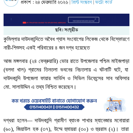
প্রকাশ : ২৪ ফেব্রুয়ারি ২০২৬
প্রিন্ট সংস্করণ
ফটো কার্ড
|
|
ছবি: সংগৃহীত
কুমিল্লার
দাউদকান্দিতে
অবৈধ
গ্যাস
সংযোগের
লিকেজ
থেকে
বিস্ফোরণে
নারী
-
শিশুসহ
একই
পরিবারের
৪
জন
দগ্ধ
হয়েছেত
আজ মঙ্গলবার
(
২৪
ফেব্রুয়ারি
)
ভোর
রাতে
উপজেলার
পশ্চিম
মাইজপাড়া
(
বলদা
খাল
)
গ্রামের
তিনতলা
ভবনের
নিচতলায়
এ
ঘটনাটি
ঘটে, যা
দাউদকান্দি
উপজেলা
ফায়ার
সার্ভিস
ও
সিভিল
ডিফেন্সের
সাব
অফিসার
মো
.
সালাউদ্দিন
এ
তথ্য
নিশ্চিত
করেছেন।
দগ্ধরা
হলেন
—
দাউদকান্দি
গ্রামীণ
ব্যাংক
শাখার
ম্যানেজার
মনোয়ারা
(
৬০
),
জিয়াউল
হক
(
৩৭
),
উম্মে
হুমায়রা
(
৩০
)
ও
হুররাম
(
২
)
। তারা