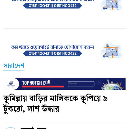
সারাদেশ
কুমিল্লায় বাড়ির মালিককে কুপিয়ে ৯
টুকরো, লাশ উদ্ধার