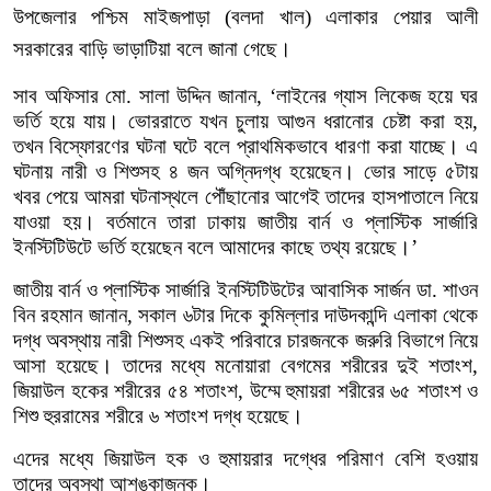
উপজেলার
পশ্চিম
মাইজপাড়া
(
বলদা
খাল
)
এলাকার
পেয়ার
আলী
সরকারের
বাড়ি
ভাড়াটিয়া
বলে
জানা
গেছে।
সাব
অফিসার
মো
.
সালা
উদ্দিন
জানান
, ‘
লাইনের
গ্যাস
লিকেজ
হয়ে
ঘর
ভর্তি
হয়ে
যায়।
ভোররাতে
যখন
চুলায়
আগুন
ধরানোর
চেষ্টা
করা
হয়
,
তখন
বিস্ফোরণের
ঘটনা
ঘটে
বলে
প্রাথমিকভাবে
ধারণা
করা
যাচ্ছে।
এ
ঘটনায়
নারী
ও
শিশুসহ
৪
জন
অগ্নিদগ্ধ
হয়েছেন।
ভোর
সাড়ে
৫টায়
খবর
পেয়ে
আমরা
ঘটনাস্থলে
পৌঁছানোর
আগেই
তাদের
হাসপাতালে
নিয়ে
যাওয়া
হয়।
বর্তমানে
তারা
ঢাকায়
জাতীয়
বার্ন
ও
প্লাস্টিক
সার্জারি
ইনস্টিটিউটে
ভর্তি
হয়েছেন
বলে
আমাদের
কাছে
তথ্য
রয়েছে।
’
জাতীয়
বার্ন
ও
প্লাস্টিক
সার্জারি
ইনস্টিটিউটের
আবাসিক
সার্জন
ডা
.
শাওন
বিন
রহমান
জানান
,
সকাল
৬টার
দিকে
কুমিল্লার
দাউদকান্দি
এলাকা
থেকে
দগ্ধ
অবস্থায়
নারী
শিশুসহ
একই
পরিবারে
চারজনকে
জরুরি
বিভাগে
নিয়ে
আসা
হয়েছে।
তাদের
মধ্যে
মনোয়ারা
বেগমের
শরীরের
দুই
শতাংশ
,
জিয়াউল
হকের
শরীরের
৫৪
শতাংশ
,
উম্মে
হুমায়রা
শরীরের
৬৫
শতাংশ
ও
শিশু
হুররামের
শরীরে
৬
শতাংশ
দগ্ধ
হয়েছে।
এদের
মধ্যে
জিয়াউল
হক
ও
হুমায়রার
দগ্ধের
পরিমাণ
বেশি
হওয়ায়
তাদের
অবস্থা
আশঙ্কাজনক।