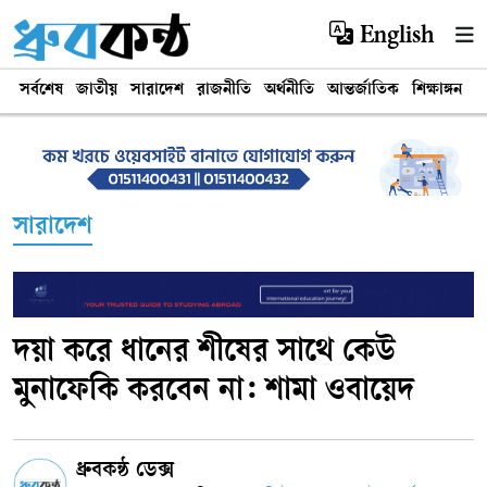
English
সর্বশেষ
জাতীয়
সারাদেশ
রাজনীতি
অর্থনীতি
আন্তর্জাতিক
শিক্ষাঙ্গন
খ
সারাদেশ
দয়া করে ধানের শীষের সাথে কেউ
মুনাফেকি করবেন না: শামা ওবায়েদ
ধ্রুবকন্ঠ ডেক্স