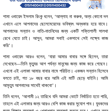
শামা
ওবায়েদ
ইসলাম
রিংকু
বলেন
, ‘
আল্লাহ
না
করুক
,
অন্য
কোনো
দল
এখানে
এলে
আপনাদের
ছেলেমেয়েদের
ভবিষ্যৎ
অন্ধকার
হয়ে
যাবে।
আপনাদের
সন্তান
ও
নাতি
-
নাতনিদের
জন্য
একটি
শক্তিশালী
সালথা
রেখে
যেতে
চাই।
আসুন
,
আমরা
সবাই
একসাথে
সেই
লক্ষ্যে
কাজ
করি’।
শামা
ওবায়েদ
আরও
বলেন
, ‘
যারা
আমার
বাবার
সঙ্গে
ছিলেন
,
তারা
দেখেছেন
—
তিনি
মৃত্যুর
আগ
পর্যন্ত
মানুষের
জন্য
কাজ
করে
গেছেন।
এখনো
এই
এলাকা
আমার
বাবার
নামে
পরিচিত।
একজন
সন্তান
হিসেবে
বলতে
চাই
,
গত
১৮
বছর
ধরে
আমি
এই
মাটি
ছেড়ে
যাইনি।
আমি
আমৃত্যু
আপনাদের
সাথেই
থাকবো’।
তিনি
বলেন
, ‘
আগামী
১২
তারিখে
যদি
আমরা
ভোটে
নির্বাচিত
হতে
পারি
,
তাহলে
এই
এলাকার
জন্য
আরও
বেশি
কাজ
করার
সুযোগ
পাব।
যুবকদের
জন্য
শিক্ষার
ব্যবস্থা
ও
খেলাধুলার
ব্যবস্থা
করতে
হবে।
এখানে
নতুন