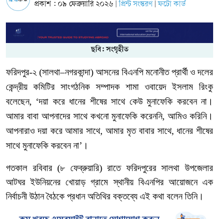
প্রকাশ : ০৯ ফেব্রুয়ারি ২০২৬
প্রিন্ট সংস্করণ
ফটো কার্ড
|
|
ছবি: সংগৃহীত
ফরিদপুর
-
২
(
সালথা
–
নগরকান্দা
)
আসনের
বিএনপি
মনোনীত
প্রার্থী
ও
দলের
কেন্দ্রীয়
কমিটির
সাংগঠনিক
সম্পাদক
শামা
ওবায়েদ
ইসলাম
রিংকু
বলেছেন
, ‘
দয়া
করে
ধানের
শীষের
সাথে
কেউ
মুনাফেকি
করবেন
না।
আমার
বাবা
আপনাদের
সাথে
কখনো
মুনাফেকি
করেননি
,
আমিও
করিনি।
আপনারাও
দয়া
করে
আমার
সাথে
,
আমার
মৃত
বাবার
সাথে
,
ধানের
শীষের
সাথে
মুনাফেকি
করবেন
না’।
গতকাল রবিবার
(
৮
ফেব্রুয়ারি
)
রাতে
ফরিদপুরের
সালথা
উপজেলার
আটঘর
ইউনিয়নের
খোয়াড়
গ্রামে
স্থানীয়
বিএনপির
আয়োজনে
এক
নির্বাচনী
উঠান
বৈঠকে
প্রধান
অতিথির
বক্তব্যে
এই
কথা
বলেন তিনি।