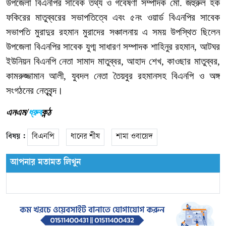
উপজেলা
বিএনপির
সাবেক
তথ্য
ও
গবেষণা
সম্পাদক
মো
.
জহুরুল
হক
ফকিরের
মাতুব্বরের
সভাপতিত্বে
এবং
৫নং
ওয়ার্ড
বিএনপির
সাবেক
সভাপতি
মুরাদুর
রহমান
মুরাদের
সঞ্চালনায়
এ
সময়
উপস্থিত
ছিলেন
উপজেলা
বিএনপির
সাবেক
যুগ্ম
সাধারণ
সম্পাদক
শাহিনুর
রহমান
,
আটঘর
ইউনিয়ন
বিএনপি
নেতা
সামাদ
মাতুব্বর
,
আহাদ
শেখ
,
কাওছার
মাতুব্বর
,
কামরুজ্জামান
আলী
,
যুবদল
নেতা
তৈয়বুর
রহমানসহ
বিএনপি
ও
অঙ্গ
সংগঠনের
নেতৃবৃন্দ।
এনএম/
ধ্রুব
কন্ঠ
বিষয় :
বিএনপি
ধানের শীষ
শামা ওবায়েদ
আপনার মতামত লিখুন