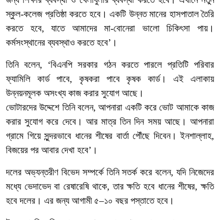
স্কুল
-
কলেজ
প্রতিষ্ঠা
করতে
হবে।
একটি
উন্নত
মানের
হাসপাতাল
তৈরি
করতে
হবে
,
যাতে
আমাদের
মা
-
বোনেরা
ভালো
চিকিৎসা
পায়।
কর্মসংস্থানের
ব্যবস্থাও
করতে
হবে’।
তিনি
বলেন
, ‘
বিএনপি
সরকার
গঠন
করতে
পারলে
প্রতিটি
পরিবার
ফ্যামিলি
কার্ড
পাবে
,
কৃষকরা
পাবে
কৃষক
কার্ড।
এই
এলাকায়
উন্নয়নমূলক
অসংখ্য
কাজ
করার
সুযোগ
আছে।
ভোটারদের
উদ্দেশে
তিনি
বলেন
,
আপনারা
একটি
করে
ভোট
আমাকে
কাজ
করার
সুযোগ
করে
দেবে।
আর
মাত্র
তিন
দিন
সময়
আছে।
আপনারা
গ্রামে
গিয়ে
সুন্দরভাবে
ধানের
শীষের
বার্তা
পৌঁছে
দিবেন।
ইনশাল্লাহ
,
বিজয়ের
পর
আবার
দেখা
হবে’।
দলের
অভ্যন্তরীণ
বিভেদ
সম্পর্কে
তিনি
সতর্ক
করে
বলেন
,
যদি
নিজেদের
মধ্যে
ভেদাভেদ
বা
রেষারেষি
থাকে
,
তার
ক্ষতি
হবে
ধানের
শীষের
,
ক্ষতি
হবে
দলের।
এর
জন্য
আগামী
৫
–
১০
বছর
পস্তাতে
হবে।