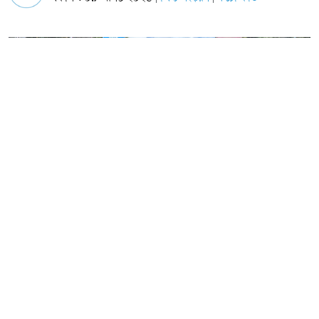
ছবি: অনুপম মারমা
"আদিবাসীদের জীবন জীবিকা ও অস্তিত্ব সংরক্ষণে আদিবাসী সমাজের
সৃজনশীল শক্তি প্রয়োগ" প্রতিপাদ্যের নানা রংঙের ফেস্টুন ব্যানার নিয়ে নানা
কর্মসূচী মাধ্যমে আয়োজনের বান্দরবানে থানচিতে পালিত হয়েছে আন্তর্জাতিক
আদিবাসী দিবস। এ উপলক্ষে রবিবার (০৯ আগষ্ট) সকালে উপজেলা সদরের