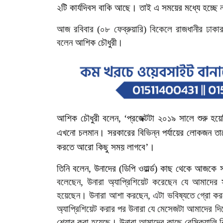
২টি
কার্যদিবস
বাকি
আছে।
তাই
এ
সময়ের
মধ্যে
হচ্ছে
আজ
রবিবার
(০৮ ফেব্রুয়ারি)
বিকেলে
রাজধানীর ঢাকা
বলেন
আশিক
চৌধুরী
।
আশিক
চৌধুরী
বলেন
, ‘
প্রজেক্টটা
২০১৯
সালে
শুরু
হয়
এখনো
চলমান। সরকারের
বিভিন্ন
পর্যায়ের
লোকজন
তা
করতে
আরো
কিছু
সময়
লাগবে’।
তিনি
বলেন
,
উনাদের
(
ডিপি
ওয়ার্ল্ড
)
কাছ
থেকে
আজকে
বলেছেন
,
উনারা
অ্যাপ্রিশিয়েট
করেছেন
যে
আমাদের
হয়েছেন।
উনারা
আশা
করছেন
,
এটা
ভবিষ্যতে
গ্রো
কর
অ্যাপ্রিশিয়েট
করার
পর
উনারা
যে
মেসেজটা
আমাদের
দি
শেয়ার
করা
হয়েছে।
উনারা
আমাদের
কাছে
বেসিক্যালি
ক