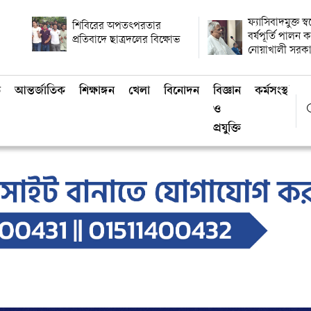
ফ্যাসিবাদমুক্ত স্
শিবিরের অপতৎপরতার
বর্ষপূর্তি পালন
প্রতিবাদে ছাত্রদলের বিক্ষোভ
নোয়াখালী সরক
ি
আন্তর্জাতিক
শিক্ষাঙ্গন
খেলা
বিনোদন
বিজ্ঞান
কর্মসংস্থান
ও
প্রযুক্তি