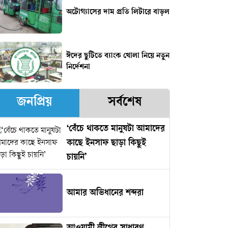
অটোগ্যাসের দাম প্রতি লিটারে বাড়ল
ঈদের ছুটিতে ব্যাংক খোলা নিয়ে নতুন
নির্দেশনা
জনপ্রিয়
সর্বশেষ
‘বেঁচে থাকতে মানুষটা আমাদের
কাছে ইনসাফ ছাড়া কিছুই
চায়নি’
আমার অভিধানের শব্দরা