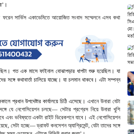
না’।
র
ফরেন
সার্ভিস
একাডেমিতে
আয়োজিত
সংবাদ
সম্মেলনে
এসব
কথা
েছিল।
গত
এক
মাসে
ফাইনাল
বোঝাপড়ার
ধাপটা
শুরু
হয়েছিল।
যা
দের
সঙ্গে
কথাবার্তা
চালিয়ে
যাচ্ছে।
যা
চলমান
থাকবে।
এটা
সম্পন্ন
সকালে
প্রধান
উপদেষ্টার
কার্যালয়ে
চিঠি
এসেছে।
এখানে
উনারা
যেটা
সঙ্গে
যে
নেগোসিয়েশন
চলছে
—
সেটার
প্রগ্রেস
নিয়ে
উনারা
খুশি
বে
এবং
ভবিষ্যতে
একটা
রাইট
ডিরেকশনে
যাবে।
এই
নেগোসিয়েশন
য়েছে
,
সেটা
হচ্ছে
—
ড্রাফট
কনসেশন
অ্যাগ্রিমেন্ট
,
যেটা
তাদের
সঙ্গে
িছু
সময়
চেয়েছেন
,
এটাকে
রিভিউ
করার
জন্য’।