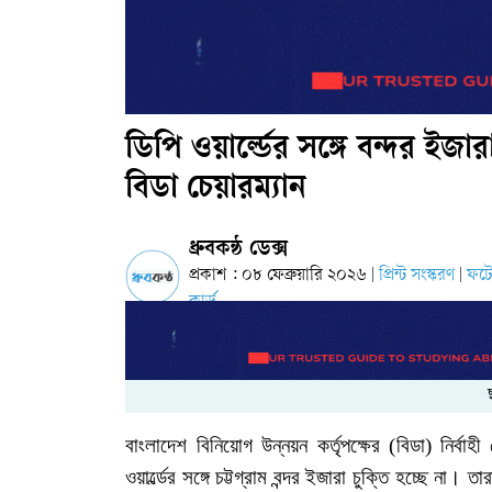
ডিপি ওয়ার্ল্ডের সঙ্গে বন্দর ইজারা
বিডা চেয়ারম্যান
ধ্রুবকন্ঠ ডেক্স
প্রকাশ : ০৮ ফেব্রুয়ারি ২০২৬
প্রিন্ট সংস্করণ
ফট
|
|
কার্ড
বাংলাদেশ
বিনিয়োগ
উন্নয়ন
কর্তৃপক্ষের
(
বিডা
)
নির্বাহী
ওয়ার্ল্ডের
সঙ্গে
চট্টগ্রাম
বন্দর
ইজারা
চুক্তি
হচ্ছে
না।
তার