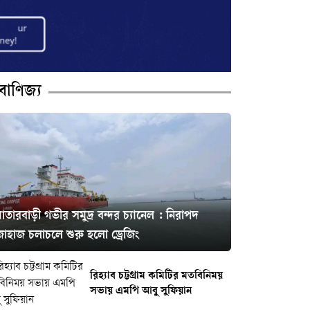
বাণিজ্য
াতারবাড়ী গভীর সমুদ্র বন্দর চ্যানেল : নিরাপদ
জাহাজ চলাচলে শুরু হলো ড্রেজিং
রিহ্যাব চট্টগ্রাম কমিটির মতবিনিময়
সভায় এমপি আবু সুফিয়ান