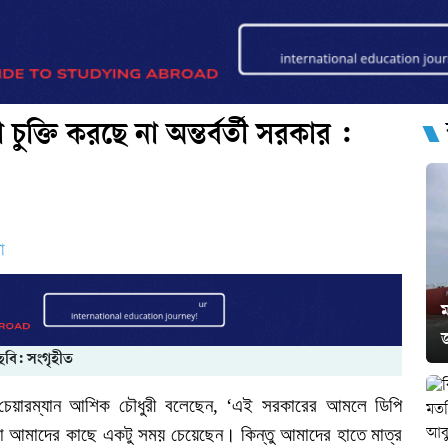
 চুক্তি করছে না অন্তর্বর্তী সরকার :
ো
ম
ছবি: সংগৃহীত
চেয়ারম্যান
আশিক
চৌধুরী
বলেছেন
, ‘
এই
সরকারের
আমলে
ডিপি
া
আমাদের
কাছে
একটু
সময়
চেয়েছেন।
কিন্তু
আমাদের
হাতে
মাত্র