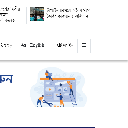
বদেশের দ্বিতীয়
চাঁপাইনবাবগঞ্জে অবৈধ সীসা
 করলো
তৈরির কারখানায় অভিযান
ারী কলেজ
খুঁজুন
English
লগইন