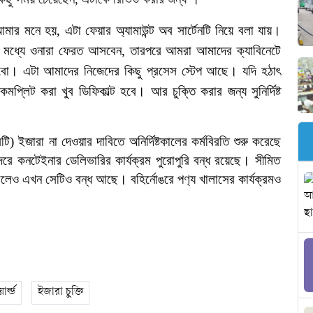
আমার
মনে
হয়
,
এটা
ফেয়ার
অ্যামাউন্ট
অব
সার্টেনটি
নিয়ে
বলা
যায়।
মধ্যে
ওনারা
ফেরত
আসবেন
,
তারপরে
আমরা
আমাদের
ক্যাবিনেটে
বো।
এটা
আমাদের
নিজেদের
কিছু
প্রসেস
স্টেপ
আছে।
যদি
হঠাৎ
কমপ্লিট
করা
খুব
ডিফিকাল্ট
হবে।
আর
চুক্তি
করার
জন্য
সুনির্দিষ্ট
টি
)
ইজারা
না
দেওয়ার
দাবিতে
অনির্দিষ্টকালের
কর্মবিরতি
শুরু
করেছে
্দরে
কনটেইনার
ডেলিভারির
কার্যক্রম
পুরোপুরি
বন্ধ
রয়েছে।
সীমিত
ললেও
এখন
সেটিও
বন্ধ
আছে।
বহির্নোঙরে
পণ
্য
খালাসের
কার্যক্রমও
র্ল্ড
ইজারা চুক্তি