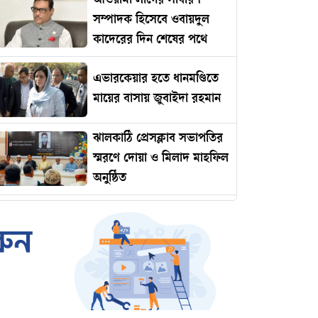
আওয়ামী লীগের সাধারণ
সম্পাদক হিসেবে ওবায়দুল
কাদেরের দিন শেষের পথে
এভারকেয়ার হতে ধানমণ্ডিতে
মায়ের বাসায় জুবাইদা রহমান
ঝালকাঠি প্রেসক্লাব সভাপতির
স্মরণে দোয়া ও মিলাদ মাহফিল
অনুষ্ঠিত
রোমানিয়ায় পাঠানোর নামে
কোটি টাকার প্রতারণা
ইমামকে মারধরের অভিযোগে
ঝালকাঠিতে বিএনপি নেতার