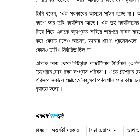
তিনি
বলেন
, ‘
এই
সরকারের
আমলে
সাইন
হচ্ছে
না। 
কারণ
আর
দুটি
কার্যদিবস
আছে।
এই
দুই
কার্যদিবসের
নিয়ে
গিয়ে
এটাকে
অ্যাপ্রুভ
করিয়ে
তারপরে
সাইন
কর
করে
ফেরত
চলেও
আসেন
,
আমার
ধারণা
প্রসেসগুলো
কোনও
তারিখ
নির্ধারিত
ছিল
না’।
এদিকে
আজ
থেকে
নিউমুরিং
কনটেইনার
টার্মিনাল
(
এনসি
‘
চট্টগ্রাম
বন্দর
রক্ষা
সংগ্রাম
পরিষদ
’
।
এতে
চট্টগ্রাম
বন
পরিসরে
সকালে
জেটিতে
কিছুক্ষণ
পণ
্য
খালাসের
কাজ
চ
ব
্যাহত
হচ্ছে।
এনএম/
ধ্রুব
কন্ঠ
বিষয় :
অন্তর্বর্তী সরকার
বিডা চেয়ারম্যান
ডিপি ওয়া