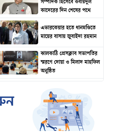
সম্পাদক হিসেবে ওবায়দুল
কাদেরের দিন শেষের পথে
এভারকেয়ার হতে ধানমণ্ডিতে
মায়ের বাসায় জুবাইদা রহমান
ঝালকাঠি প্রেসক্লাব সভাপতির
স্মরণে দোয়া ও মিলাদ মাহফিল
অনুষ্ঠিত
রোমানিয়ায় পাঠানোর নামে
কোটি টাকার প্রতারণা
ইমামকে মারধরের অভিযোগে
ঝালকাঠিতে বিএনপি নেতার
বিচারের দাবিতে বিক্ষোভ