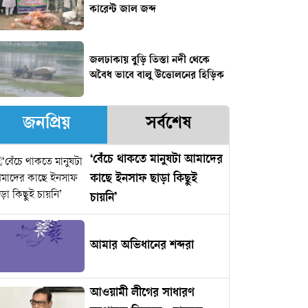
কারেন্ট জাল জব্দ
জলঢাকায় বুড়ি তিস্তা নদী থেকে
অবৈধ ভাবে বালু উত্তোলনের হিড়িক
জনপ্রিয়
সর্বশেষ
‘বেঁচে থাকতে মানুষটা আমাদের
কাছে ইনসাফ ছাড়া কিছুই
চায়নি’
আমার অভিধানের শব্দরা
আওয়ামী লীগের সাধারণ