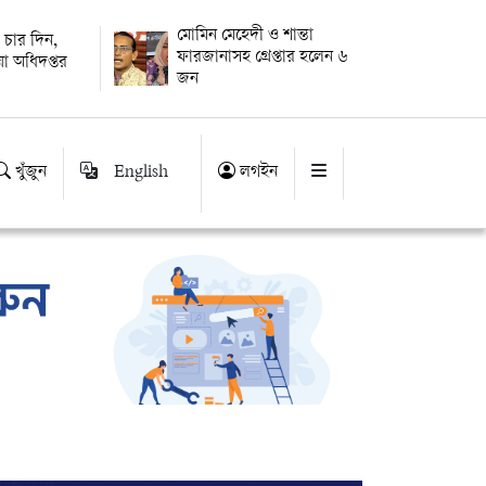
মোমিন মেহেদী ও শান্তা
 চার দিন,
ফারজানাসহ গ্রেপ্তার হলেন ৬
া অধিদপ্তর
জন
খুঁজুন
English
লগইন