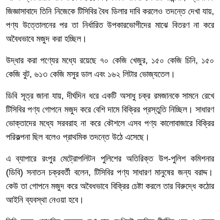
জিজ্ঞাসাবাদে
তিনি
নিজেকে
টিসিবির
বৈধ
ডিলার
দাবি
করলেও
তদন্তে
দেখা
যায়
,
পণ্য
উত্তোলনের
পর
তা
নির্ধারিত
উপকারভোগীদের
মাঝে
বিতরণ
না
করে
অবৈধভাবে
মজুদ
করা
হচ্ছিল।
উদ্ধার
করা
পণ্যের
মধ্যে
রয়েছে
৭০
কেজি
খেজুর
,
১৫০
কেজি
চিনি
,
১৫০
কেজি
বুট
,
৬১৩
কেজি
মসুর
ডাল
এবং
১৬২
লিটার
ভোজ্যতেল।
ডিবি
সূত্র
জানা যায়
,
দীর্ঘদিন
ধরে
একটি
অসাধু
চক্র
রমজানকে
সামনে
রেখে
টিসিবির
পণ্য
গোপনে
মজুদ
করে
বেশি
দামে
বিক্রির
প্রস্তুতি
নিচ্ছিল।
সাধারণ
ভোক্তাদের
মধ্যে
সরবরাহ
না
করে
কৌশলে
এসব
পণ্য
কালোবাজারে
বিক্রির
পরিকল্পনা
ছিল
বলেও
প্রাথমিক
তদন্তে
উঠে
এসেছে।
এ
ব্যাপারে
রংপুর
মেট্রোপলিটন
পুলিশের
অতিরিক্ত
উপ
-
পুলিশ
কমিশনার
(
ডিবি
)
সনাতন
চক্রবর্তী
বলেন
,
টিসিবির
পণ্য
সাধারণ
মানুষের
জন্য
বরাদ্দ।
কেউ
তা
গোপনে
মজুদ
করে
অবৈধভাবে
বিক্রির
চেষ্টা
করলে
তার
বিরুদ্ধে
কঠোর
আইনি
ব্যবস্থা
নেওয়া
হবে।