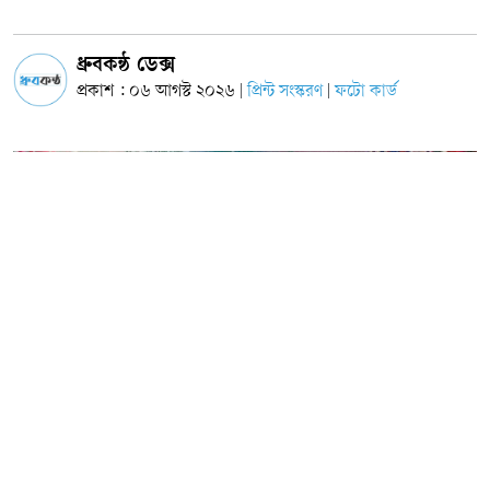
ধ্রুবকন্ঠ ডেক্স
প্রকাশ : ০৬ আগস্ট ২০২৬
প্রিন্ট সংস্করণ
ফটো কার্ড
|
|
ছবি: সংগৃহীত
নীলফামারীর জলঢাকা উপজেলায় ৩৬ জুলাই গনঅভ্যুত্থানের ২য় বর্ষ পূর্তি উপলক্ষে