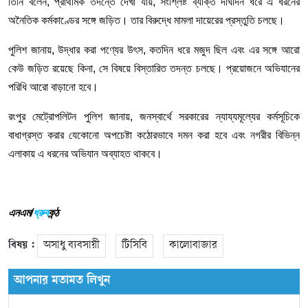
তিনি
বলেন
,
প্রাথমিক
তদন্তে
দেখা
যায়
,
সংশ্লিষ্ট
ব্যক্তি
দীর্ঘদিন
ধরে
এ
ধরনের
অনৈতিক
কর্মকাণ্ডের
সঙ্গে
জড়িত।
তার
বিরুদ্ধে
মামলা
দায়েরের
প্রস্তুতি
চলছে।
পুলিশ
জানায়
,
উদ্ধার
করা
পণ্যের
উৎস
,
কতদিন
ধরে
মজুদ
ছিল
এবং
এর
সঙ্গে
আরো
কেউ
জড়িত
রয়েছে
কিনা
,
সে
বিষয়ে
বিস্তারিত
তদন্ত
চলছে।
প্রয়োজনে
অভিযানের
পরিধি
আরো
বাড়ানো
হবে।
রংপুর
মেট্রোপলিটন
পুলিশ
জানায়
,
জনস্বার্থে
সরকারের
ন্যায্যমূল্যের
কর্মসূচিকে
বাধাগ্রস্ত
করার
যেকোনো
অপচেষ্টা
কঠোরভাবে
দমন
করা
হবে
এবং
নগরীর
বিভিন্ন
এলাকায়
এ
ধরনের
অভিযান
অব্যাহত
থাকবে।
এনএম/
ধ্রুব
কন্ঠ
বিষয় :
অসাধু ব্যবসায়ী
টিসিবি
কালোবাজার
আপনার মতামত লিখুন