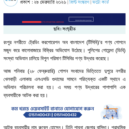
প্রকাশ : ২৮ ফেব্রুয়ারি ২০২৬
প্রিন্ট সংস্করণ
ফটো কার্ড
|
|
ছবি: সংগৃহীত
রংপুর
নগরীতে
ট্রেডিং
করপোরেশন
অব
বাংলাদেশ
(
টিসিবি
)’
র
পণ্য
গোপনে
মজুদ
করে
কালোবাজারে
বিক্রির
অভিযোগ
উঠেছে।
পুলিশের
গোয়েন্দা
(
ডিবি
)
সংস্থা
অভিযান
চালিয়ে
বিপুল
পরিমাণ
টিসিবির
পণ্য
উদ্ধার
করেছে।
আজ
শনিবার
(
২৮
ফেব্রুয়ারি
)
গোপন
সংবাদের
ভিত্তিতে
দুপুরে
নগরীর
খেলবাড়ী
এলাকায়
এলএসডি
গুদামের
সামনে
পরিত্যক্ত
একটি
স্থানে
এ
অভিযান
পরিচালনা
করা
হয়।
এ
সময়
পণ্য
উদ্ধারের
পাশাপাশি
এক
ব্যবসায়ীকে
আটক
করা
হয়।
আটক
ব্যবসায়ীর
নাম
রুবেল
হোসেন।
তিনি
পাবনা
জেলার
বাসিন্দা।
প্রাথমিক