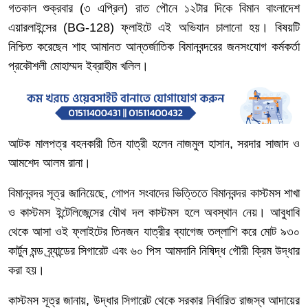
গতকাল শুক্রবার
(
৩
এপ্রিল
)
রাত
পৌনে
১২টার
দিকে
বিমান
বাংলাদেশ
এয়ারলাইন্সের
(BG-128)
ফ্লাইটে
এই
অভিযান
চালানো
হয়।
বিষয়টি
নিশ্চিত
করেছেন
শাহ
আমানত
আন্তর্জাতিক
বিমানবন্দরের
জনসংযোগ
কর্মকর্তা
প্রকৌশলী
মোহাম্মদ
ইব্রাহীম
খলিল।
আটক
মালপত্র
বহনকারী
তিন
যাত্রী
হলেন
নাজমুল
হাসান
,
সরদার
সাজাদ
ও
আমশেদ
আলম
রানা।
বিমানবন্দর
সূত্র
জানিয়েছে
,
গোপন
সংবাদের
ভিত্তিতে
বিমানবন্দর
কাস্টমস
শাখা
ও
কাস্টমস
ইন্টেলিজেন্সের
যৌথ
দল
কাস্টমস
হলে
অবস্থান
নেয়।
আবুধাবি
থেকে
আসা
ওই
ফ্লাইটের
তিনজন
যাত্রীর
ব্যাগেজ
তল্লাশি
করে
মোট
৯৩০
কার্টুন
মন্ড
ব্র্যান্ডের
সিগারেট
এবং
৬০
পিস
আমদানি
নিষিদ্ধ
গৌরী
ক্রিম
উদ্ধার
করা
হয়।
কাস্টমস
সূত্র
জানায়
,
উদ্ধার
সিগারেট
থেকে
সরকার
নির্ধারিত
রাজস্ব
আদায়ের