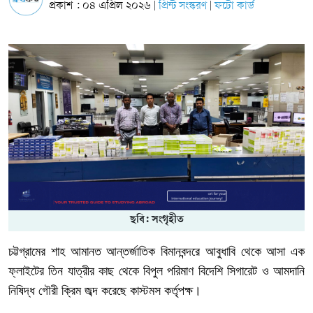
প্রকাশ : ০৪ এপ্রিল ২০২৬
প্রিন্ট সংস্করণ
ফটো কার্ড
|
|
ছবি: সংগৃহীত
চট্টগ্রামের
শাহ
আমানত
আন্তর্জাতিক
বিমানবন্দরে
আবুধাবি
থেকে
আসা
এক
ফ্লাইটের
তিন
যাত্রীর
কাছ
থেকে
বিপুল
পরিমাণ
বিদেশি
সিগারেট
ও
আমদানি
নিষিদ্ধ
গৌরী
ক্রিম
জব্দ
করেছে
কাস্টমস
কর্তৃপক্ষ।