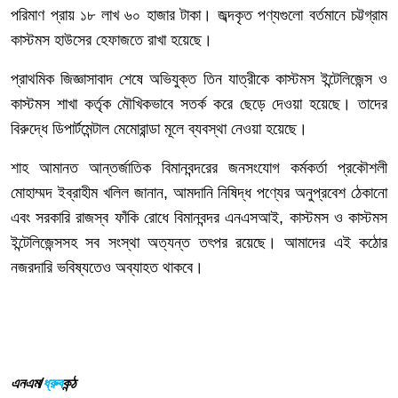
পরিমাণ
প্রায়
১৮
লাখ
৬০
হাজার
টাকা।
জব্দকৃত
পণ্যগুলো
বর্তমানে
চট্টগ্রাম
কাস্টমস
হাউসের
হেফাজতে
রাখা
হয়েছে।
প্রাথমিক
জিজ্ঞাসাবাদ
শেষে
অভিযুক্ত
তিন
যাত্রীকে
কাস্টমস
ইন্টেলিজেন্স
ও
কাস্টমস
শাখা
কর্তৃক
মৌখিকভাবে
সতর্ক
করে
ছেড়ে
দেওয়া
হয়েছে।
তাদের
বিরুদ্ধে
ডিপার্টমেন্টাল
মেমোরান্ডা
মূলে
ব্যবস্থা
নেওয়া
হয়েছে।
শাহ
আমানত
আন্তর্জাতিক
বিমানবন্দরের
জনসংযোগ
কর্মকর্তা
প্রকৌশলী
মোহাম্মদ
ইব্রাহীম
খলিল
জানান
,
আমদানি
নিষিদ্ধ
পণ্যের
অনুপ্রবেশ
ঠেকানো
এবং
সরকারি
রাজস্ব
ফাঁকি
রোধে
বিমানবন্দর
এনএসআই
,
কাস্টমস
ও
কাস্টমস
ইন্টেলিজেন্সসহ
সব
সংস্থা
অত্যন্ত
তৎপর
রয়েছে।
আমাদের
এই
কঠোর
নজরদারি
ভবিষ্যতেও
অব্যাহত
থাকবে।
এনএম/
ধ্রুব
কন্ঠ