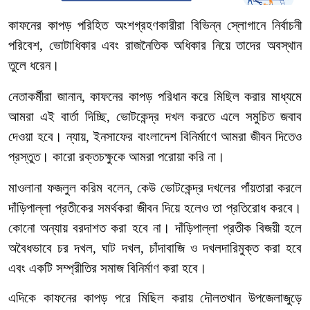
কাফনের
কাপড়
পরিহিত
অংশগ্রহণকারীরা
বিভিন্ন
স্লোগানে
নির্বাচনী
পরিবেশ
,
ভোটাধিকার
এবং
রাজনৈতিক
অধিকার
নিয়ে
তাদের
অবস্থান
তুলে
ধরেন।
নেতাকর্মীরা
জানান
,
কাফনের
কাপড়
পরিধান
করে
মিছিল
করার
মাধ্যমে
আমরা
এই
বার্তা
দিচ্ছি
,
ভোটকেন্দ্র
দখল
করতে
এলে
সমুচিত
জবাব
দেওয়া
হবে।
ন্যায়
,
ইনসাফের
বাংলাদেশ
বিনির্মাণে
আমরা
জীবন
দিতেও
প্রস্তুত।
কারো
রক্তচক্ষুকে
আমরা
পরোয়া
করি
না।
মাওলানা
ফজলুল
করিম
বলেন
,
কেউ
ভোটকেন্দ্র
দখলের
পাঁয়তারা
করলে
দাঁড়িপাল্লা
প্রতীকের
সমর্থকরা
জীবন
দিয়ে
হলেও
তা
প্রতিরোধ
করবে।
কোনো
অন্যায়
বরদাশত
করা
হবে
না।
দাঁড়িপাল্লা
প্রতীক
বিজয়ী
হলে
অবৈধভাবে
চর
দখল
,
ঘাট
দখল
,
চাঁদাবাজি
ও
দখলদারিমুক্ত
করা
হবে
এবং
একটি
সম্প্রীতির
সমাজ
বিনির্মাণ
করা
হবে।
এদিকে
কাফনের
কাপড়
পরে
মিছিল
করায়
দৌলতখান
উপজেলাজুড়ে