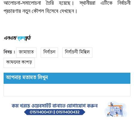
আলোচনা
-
সমালোচনা
তৈরি
হয়েছে।
স্থানীয়রা
এটিকে
নির্বাচনী
প্রচারণার
নতুন
কৌশল
হিসেবে
দেখছেন।
এনএম/
ধ্রুব
কন্ঠ
বিষয় :
জামায়াত
নির্বাচন
নির্বাচনী মিছিল
কাফনের কাপড়
আপনার মতামত লিখুন