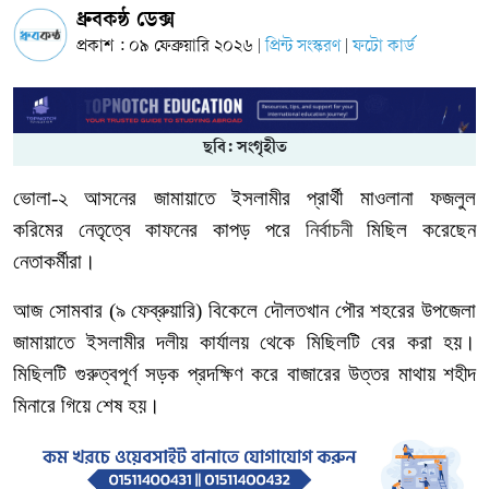
ধ্রুবকন্ঠ ডেক্স
প্রকাশ : ০৯ ফেব্রুয়ারি ২০২৬
প্রিন্ট সংস্করণ
ফটো কার্ড
|
|
ছবি: সংগৃহীত
ভোলা
-
২
আসনের
জামায়াতে
ইসলামীর
প্রার্থী
মাওলানা
ফজলুল
করিমের
নেতৃত্বে
কাফনের
কাপড়
পরে
নির্বাচনী
মিছিল
করেছেন
নেতাকর্মীরা।
আজ
সোমবার
(
৯
ফেব্রুয়ারি
)
বিকেলে
দৌলতখান
পৌর
শহরের
উপজেলা
জামায়াতে
ইসলামীর
দলীয়
কার্যালয়
থেকে
মিছিলটি
বের
করা
হয়।
মিছিলটি
গুরুত্বপূর্ণ
সড়ক
প্রদক্ষিণ
করে
বাজারের
উত্তর
মাথায়
শহীদ
মিনারে
গিয়ে
শেষ
হয়।