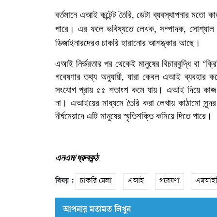
বর্তমানে এআই
কন্টেন্ট
তৈরি, ডেটা
ব্যবস্থাপনার মতো ক
পারে। এর ফলে ভবিষ্যতে লেখক
,
সম্পাদক
,
সোশ্যাল
ডিজাইনারদেরও
চাকরি
হারানোর
আশঙ্কার আছে।
এআই নির্ভরতার পর থেকেই মানুষের
বিচারবুদ্ধি বা 
গবেষণার তথ্য অনুযায়ী,
যারা কেবল এআই ব্যবহার করে
সংযোগ প্রায় ৫৫ শতাংশ কমে যায়।
এআই দিয়ে কাজ 
না। এআইয়ের মাধ্যমে তৈরি করা লেখায় কাঠামো সুন্দর 
দীর্ঘমেয়াদে এটি মানুষের স্মৃতিশক্তি কমিয়ে দিতে পারে।
এনএম/
ধ্রুব
কন্ঠ
বিষয় :
চাকরি মেলা
এআই
গবেষণা
এমআইট
আপনার মতামত লিখুন