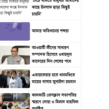
‘বেঁচে থাকতে মানুষটা আমাদের
কাছে ইনসাফ ছাড়া কিছুই
চায়নি’
আমার অভিধানের শব্দরা
আওয়ামী লীগের সাধারণ
সম্পাদক হিসেবে ওবায়দুল
কাদেরের দিন শেষের পথে
এভারকেয়ার হতে ধানমণ্ডিতে
মায়ের বাসায় জুবাইদা রহমান
ঝালকাঠি প্রেসক্লাব সভাপতির
স্মরণে দোয়া ও মিলাদ মাহফিল