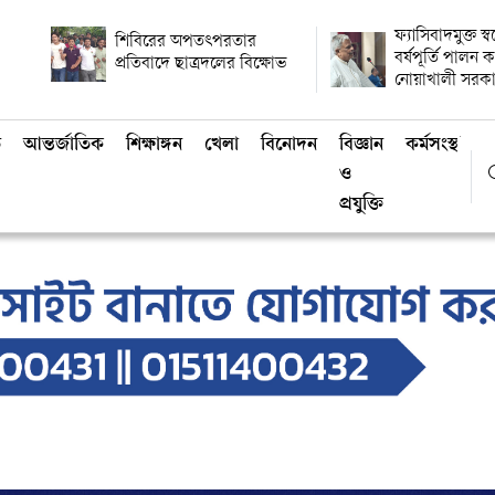
ফ্যাসিবাদমুক্ত স্
শিবিরের অপতৎপরতার
বর্ষপূর্তি পালন
প্রতিবাদে ছাত্রদলের বিক্ষোভ
নোয়াখালী সরক
ি
আন্তর্জাতিক
শিক্ষাঙ্গন
খেলা
বিনোদন
বিজ্ঞান
কর্মসংস্থান
ও
প্রযুক্তি