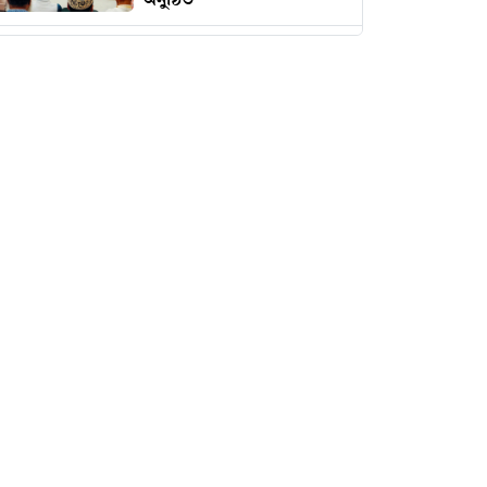
অনুষ্ঠিত
রোমানিয়ায় পাঠানোর নামে
কোটি টাকার প্রতারণা
ইমামকে মারধরের অভিযোগে
ঝালকাঠিতে বিএনপি নেতার
বিচারের দাবিতে বিক্ষোভ
রাজশাহীতে প্রতারক তমাল
গ্রেপ্তার
ওসমান হাদি হত্যার বিচার
দাবিতে উত্তাল শাহবাগ