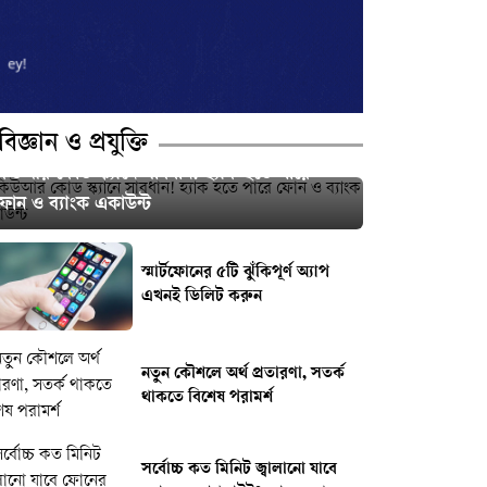
বিজ্ঞান ও প্রযুক্তি
কিউআর কোড স্ক্যানে সাবধান! হ্যাক হতে পারে
ফোন ও ব্যাংক একাউন্ট
স্মার্টফোনের ৫টি ঝুঁকিপূর্ণ অ্যাপ
এখনই ডিলিট করুন
নতুন কৌশলে অর্থ প্রতারণা, সতর্ক
থাকতে বিশেষ পরামর্শ
সর্বোচ্চ কত মিনিট জ্বালানো যাবে