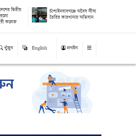
বদেশের দ্বিতীয়
চাঁপাইনবাবগঞ্জে অবৈধ সীসা
 করলো
তৈরির কারখানায় অভিযান
ারী কলেজ
খুঁজুন
English
লগইন