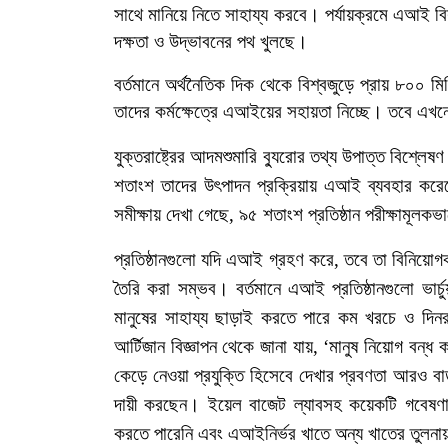
সাথে মানিয়ে নিতে সাহায্য করবে। পর্যায়ক্রমে এআই বিশ
দক্ষতা ও উদ্ভাবনের পথ খুলছে।
বর্তমানে
অর্থনৈতিক দিক
থেকে বিশ্বজুড়ে প্রায়
৮০০
মি
তাদের কর্মক্ষেত্রে এআইয়ের সহায়তা
নিচ্ছে। তবে
এখন
যুক্তরাষ্ট্রের
আদমশুমারি
ব্যুরোর
তথ্য
উপাত্ত বিশ্লেষণ
শতাংশ তাদের উৎপাদন
প্রক্রিয়ায়
এআই
ব্যবহার কর
সমীক্ষায় দেখা
গেছে
,
৯৫
শতাংশ
প্রতিষ্ঠান পরীক্ষামূ
প্রতিষ্ঠানগুলো যদি এআই গ্রহণ
করে, তবে
তা
বিনিয়োগক
তৈরি
করা সম্ভব। বর্তমানে এআই
প্রতিষ্ঠানগুলো
ভার্চ
মানুষের সাহায্য ছাড়াই
করতে
পারে
কম
খরচে
ও
দিন
আর্টিজান
বিজ্ঞাপন থেকে জানা যায়,
‘
মানুষ
নিয়োগ
বন্ধ
ক
কেড়ে
নেওয়া
প্রযুক্তি
হিসেবে
দেখার
প্রবণতা
আরও
বা
দায়ী
করছেন। ইয়েল
বাজেট
ল্যাবসহ
কয়েকটি
গবেষণা
করতে পারেনি
এবং
এআইনির্ভর
খাতে
অন্য
খাতের
তুলনা