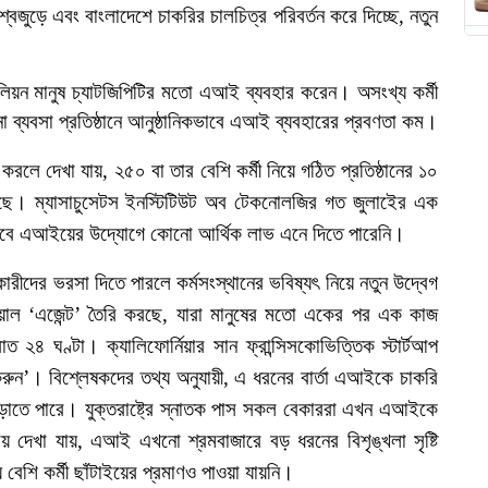
্বজুড়ে এবং বাংলাদেশে চাকরির চালচিত্র পরিবর্তন করে দিচ্ছে, নতুন
লিয়ন মানুষ চ্যাটজিপিটির মতো এআই ব্যবহার
করেন।
অসংখ্য কর্মী
ো
ব্যবসা
প্রতিষ্ঠানে
আনুষ্ঠানিকভাবে
এআই
ব্যবহারের প্রবণতা
কম।
 করলে দেখা যায়
,
২৫০ বা তার বেশি
কর্মী নিয়ে গঠিত প্রতিষ্ঠানের ১০
েছে।
ম্যাসাচুসেটস
ইনস্টিটিউট
অব
টেকনোলজির
গত
জুলাইের
এক
লকভাবে এআইয়ের উদ্যোগে কোনো আর্থিক লাভ এনে দিতে পারেনি।
ারীদের ভরসা দিতে পারলে কর্মসংস্থানের
ভবিষ্যৎ
নিয়ে নতুন
উদ্বেগ
ুয়াল
‘
এজেন্ট
’
তৈরি
করছে
,
যারা
মানুষের
মতো
একের
পর
এক
কাজ
রাত
২৪
ঘণ্টা। ক্যালিফোর্নিয়ার
সান
ফ্রান্সিসকোভিত্তিক
স্টার্টআপ
রুন
’।
বিশ্লেষকদের
তথ্য অনুযায়ী
,
এ
ধরনের
বার্তা
এআইকে
চাকরি
ড়াতে
পারে। যুক্তরাষ্ট্রে
স্নাতক
পাস সকল
বেকাররা এখন এআইকে
য় দেখা যায়
,
এআই
এখনো
শ্রমবাজারে
বড়
ধরনের
বিশৃঙ্খলা সৃষ্টি
য়
বেশি
কর্মী
ছাঁটাইয়ের
প্রমাণও
পাওয়া যায়নি।