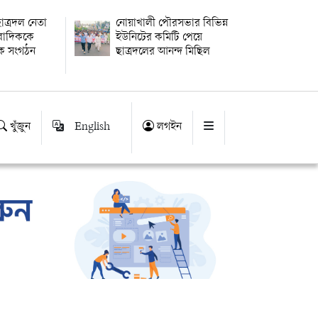
াত্রদল নেতা
নোয়াখালী পৌরসভার বিভিন্ন
ংবাদিককে
ইউনিটের কমিটি পেয়ে
িক সংগঠন
ছাত্রদলের আনন্দ মিছিল
খুঁজুন
English
লগইন