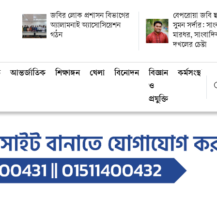
জবির লোক প্রশাসন বিভাগের
বেপরোয়া জবি ছ
অ্যালামনাই অ্যাসোসিয়েশন
সুমন সর্দার: সা
গঠন
মারধর, সাংবাদ
দখলের চেষ্টা
ি
আন্তর্জাতিক
শিক্ষাঙ্গন
খেলা
বিনোদন
বিজ্ঞান
কর্মসংস্থান
ও
প্রযুক্তি