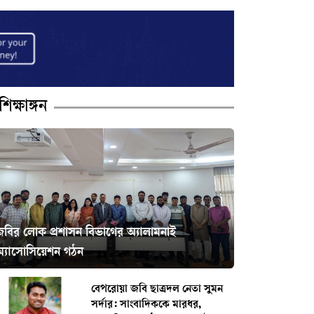
শিক্ষাঙ্গন
জবির লোক প্রশাসন বিভাগের অ্যালামনাই
অ্যাসোসিয়েশন গঠন
বেপরোয়া জবি ছাত্রদল নেতা সুমন
সর্দার: সাংবাদিককে মারধর,