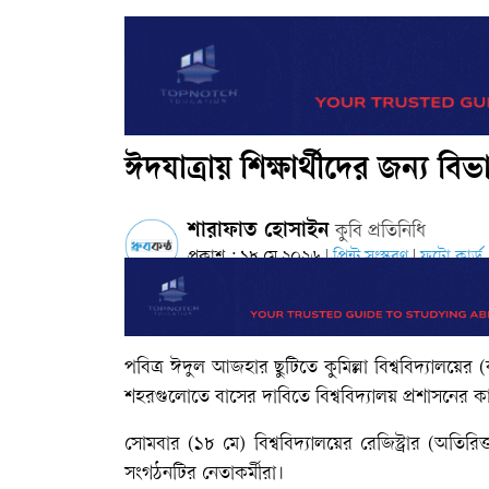
ঈদযাত্রায় শিক্ষার্থীদের জন্য ব
শারাফাত হোসাইন
কুবি প্রতিনিধি
প্রকাশ : ১৮ মে ২০২৬
প্রিন্ট সংস্করণ
ফটো কার্ড
|
|
পবিত্র ঈদুল আজহার ছুটিতে কুমিল্লা বিশ্ববিদ্যালয়ের 
শহরগুলোতে বাসের দাবিতে বিশ্ববিদ্যালয় প্রশাসনের 
সোমবার (১৮ মে) বিশ্ববিদ্যালয়ের রেজিস্ট্রার (অতি
সংগঠনটির নেতাকর্মীরা।