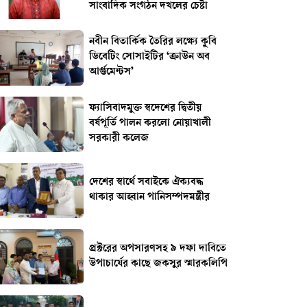
সাংবাদিক সংগঠন দখলের চেষ্টা
নবীন বিতার্কিক তৈরির লক্ষ্যে কুবি
ডিবেটিং সোসাইটির ‘ক্রাউন অব
আর্গুমেন্টস’
ফ্যাসিবাদমুক্ত স্বদেশের দ্বিতীয়
বর্ষপূর্তি পালন করলো নোয়াখালী
সরকারী কলেজ
দেশের স্বার্থে সবাইকে ঐক্যবদ্ধ
থাকার আহ্বান পানিসম্পদমন্ত্রীর
প্রক্টরের অপসারণসহ ৯ দফা দাবিতে
উপাচার্যের কাছে জকসুর স্মারকলিপি