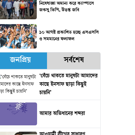
নিষেধাজ্ঞা অমান্য করে ক্যাম্পাসে
জকসু ভিপি, উত্তপ্ত জবি
১০ আগস্ট প্রকাশিত হচ্ছে এসএসসি
ও সমমানের ফলাফল
জনপ্রিয়
সর্বশেষ
‘বেঁচে থাকতে মানুষটা আমাদের
কাছে ইনসাফ ছাড়া কিছুই
চায়নি’
আমার অভিধানের শব্দরা
আওয়ামী লীগের সাধারণ