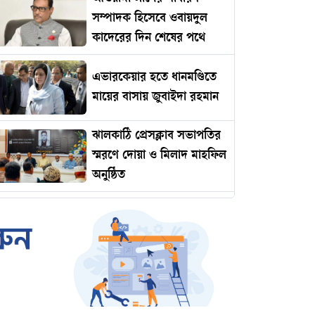
সম্পাদক হিসেবে ওবায়দুল
কাদেরের দিন শেষের পথে
এভারকেয়ার হতে ধানমণ্ডিতে
মায়ের বাসায় জুবাইদা রহমান
ঝালকাঠি প্রেসক্লাব সভাপতির
স্মরণে দোয়া ও মিলাদ মাহফিল
অনুষ্ঠিত
রোমানিয়ায় পাঠানোর নামে
কোটি টাকার প্রতারণা
ইমামকে মারধরের অভিযোগে
ঝালকাঠিতে বিএনপি নেতার