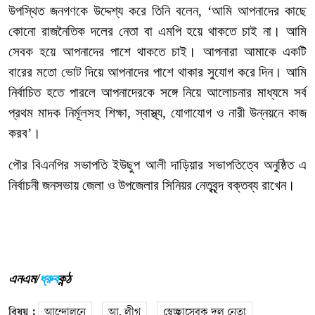
উপস্থিত
জনগণকে
উদ্দেশ্য
করে
তিনি
বলেন
, ‘
আমি
আপনাদের
কাছে
কোনো
রাজনৈতিক
দলের
নেতা
বা
এমপি
হয়ে
থাকতে
চাই
না।
আমি
সেবক
হয়ে
আপনাদের
পাশে
থাকতে
চাই।
আপনারা
আমাকে
একটি
বারের
মতো
ভোট
দিয়ে
আপনাদের
পাশে
থাকার
সুযোগ
করে
দিন।
আমি
নির্বাচিত
হতে
পারলে
আপনাদেরকে
সঙ্গে
নিয়ে
আলোচনার
মাধ্যমে
সর্ব
প্রথম
মাদক
নির্মূলসহ
শিক্ষা
,
স্বাস্থ্য
,
যোগাযোগ
ও
নারী
উন্নয়নে
কাজ
করব’।
পৌর
বিএনপির
সভাপতি
ইউছুপ
আলী
দাড়িয়ার
সভাপতিত্বে
অনুষ্ঠিত
এ
নির্বাচনী
জনসভায়
জেলা
ও
উপজেলার
সিনিয়র
নেতৃবৃন্দ
বক্তব্য
রাখেন।
এনএম/
ধ্রুব
কন্ঠ
বিষয় :
আন্দোলনে
আ. লীগ
স্বেচ্ছাসেবক দল নেতা