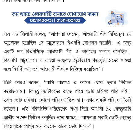
এস
এম
জিলানী
বলেন
, ‘
আপনারা
জানেন
,
আওয়ামী
লীগ
নিষিদ্ধের
যে
আন্দোলন
হয়েছিল
সে
আন্দোলনে
বিএনপি
যোগদান
করেনি।
এ
জন্য
একটি
দল
বিএনপিকে
আওয়ামী
লীগ
ও
ভারতের
দালাল
বলেছিল।
বিএনপি
আন্দোলনে
না
যাওয়া
সত্যেও
ইন্টেরিয়াম
গভমেন্ট
তাদের
ক্ষমতা
বলে
নির্বাহী
আদেশে
আওয়ামী
লীগকে
নিষিদ্ধ
করেছিল’।
তিনি
আরও
বলেন
, ‘
আমি
আগেও
এ
আসন
থেকে
দুবার
নির্বাচন
করেছিলাম। কিন্তু
ভোটারদের
কাছে
গিয়ে
ভোট
চাইতে
পারি
নাই।
তখন
ভোট
চাইবার
কোনো
পরিবেশ
ছিল
না।
এখন
একটি
পরিবেশ
তৈরি
হয়েছে।
এই
পরিবর্তিত
পরিবেশের
মধ্য
দিয়ে
আগামী
১২
ফেব্রুয়ারি
জাতীয়
সংসদ
নির্বাচন
অনুষ্ঠিত
হতে
যাচ্ছে।
আপনারা
সবাই
ভোট
কেন্দ্রে
গিয়ে
যাকে
যোগ্য
মনে
করবেন
তাকে
ভোট
দিবেন’।