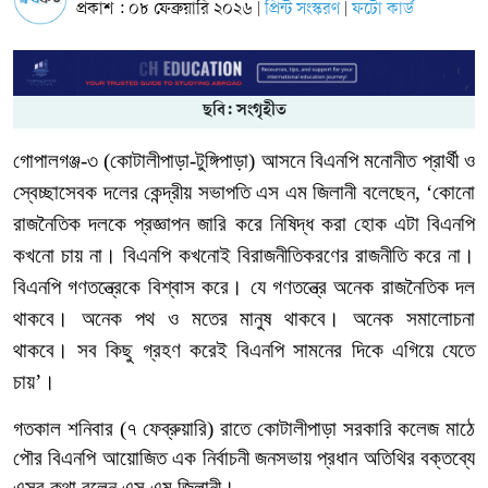
প্রকাশ : ০৮ ফেব্রুয়ারি ২০২৬
প্রিন্ট সংস্করণ
ফটো কার্ড
|
|
ছবি: সংগৃহীত
গোপালগঞ্জ
-
৩
(
কোটালীপাড়া
-
টুঙ্গিপাড়া
)
আসনে
বিএনপি
মনোনীত
প্রার্থী
ও
স্বেচ্ছাসেবক
দলের
কেন্দ্রীয়
সভাপতি
এস
এম
জিলানী
বলেছেন
, ‘
কোনো
রাজনৈতিক
দলকে
প্রজ্ঞাপন
জারি
করে
নিষিদ্ধ
করা
হোক
এটা
বিএনপি
কখনো
চায়
না।
বিএনপি
কখনোই
বিরাজনীতিকরণের
রাজনীতি
করে
না।
বিএনপি
গণতন্ত্রেকে
বিশ্বাস
করে।
যে
গণতন্ত্রে
অনেক
রাজনৈতিক
দল
থাকবে। অনেক
পথ
ও
মতের
মানুষ
থাকবে।
অনেক
সমালোচনা
থাকবে।
সব
কিছু
গ্রহণ
করেই
বিএনপি
সামনের
দিকে
এগিয়ে
যেতে
চায়’।
গতকাল শনিবার
(
৭
ফেব্রুয়ারি
)
রাতে
কোটালীপাড়া
সরকারি
কলেজ
মাঠে
পৌর
বিএনপি
আয়োজিত
এক
নির্বাচনী
জনসভায়
প্রধান
অতিথির
বক্তব্যে
এসব
কথা
বলেন
এস
এম
জিলানী
।