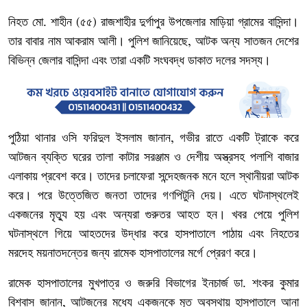
নিহত
মো
শাহীন
৫৫
রাজশাহীর
দুর্গাপুর
উপজেলার
মাড়িয়া
গ্রামের
বাসিন্দা।
.
(
)
তার
বাবার
নাম
আকরাম
আলী।
পুলিশ
জানিয়েছে
আটক
অন্য
সাতজন
দেশের
,
বিভিন্ন
জেলার
বাসিন্দা
এবং
তারা
একটি
সংঘবদ্ধ
ডাকাত
দলের
সদস্য।
পুঠিয়া
থানার
ওসি
ফরিদুল
ইসলাম
জানান
গভীর
রাতে
একটি
ট্রাকে
করে
,
আটজন
ব্যক্তি
ঘরের
তালা
কাটার
সরঞ্জাম
ও
দেশীয়
অস্ত্রসহ
পলাশি
বাজার
এলাকায়
প্রবেশ
করে।
তাদের
চলাফেরা
সন্দেহজনক
মনে
হলে
স্থানীয়রা
আটক
করে।
পরে
উত্তেজিত
জনতা
তাদের
গণপিটুনি
দেয়।
এতে
ঘটনাস্থলেই
একজনের
মৃত্যু
হয়
এবং
অন্যরা
গুরুতর
আহত
হন।
খবর
পেয়ে
পুলিশ
ঘটনাস্থলে
গিয়ে
আহতদের
উদ্ধার
করে
হাসপাতালে
পাঠায়
এবং
নিহতের
মরদেহ
ময়নাতদন্তের
জন্য
রামেক
হাসপাতালের
মর্গে
প্রেরণ
করে।
রামেক
হাসপাতালের
মুখপাত্র
ও
জরুরি
বিভাগের
ইনচার্জ
ডা
শংকর
কুমার
.
বিশ্বাস
জানান
আটজনের
মধ্যে
একজনকে
মৃত
অবস্থায়
হাসপাতালে
আনা
,