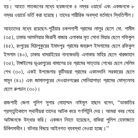
হয়।
আহত
সাতজনের
মধ্যে
ছয়জনকে
৪
নম্বর
ওয়ার্ডে
এবং
একজনকে
৮
নম্বর
ওয়ার্ডে
ভর্তি
করা
হয়েছে।
তাদের
শারীরিক
অবস্থা
বর্তমানে
স্থিতিশীল।
আহতদের
মধ্যে
রয়েছেন
পুঠিয়ার
চকপলাশী
গ্রামের
লালুর
ছেলে
মো
শামীম
-
.
৩৫
ঢাকার
আশুলিয়ার
জিরানী
বাজার
এলাকার
মৃত
সোনা
মিয়ার
ছেলে
শফিকুল
(
),
৪৫
রংপুরের
মিঠাপুকুরের
ইমাদপুর
গ্রামের
জহুরুল
ইসলামের
ছেলে
রফিকুল
(
),
ইসলাম
৪০
ঢাকার
ধামরাইয়ের
নানজেগুড়ি
এলাকার
মাহির
ছেলে
খারজাহান
(
),
৩৫
টাঙ্গাইলের
ভূঞাপুরের
বামালের
চর
গ্রামের
সাত্তার
শেখের
ছেলে
সেলিম
(
),
শেখ
৩০
একই
উপজেলার
কুটিবয়রা
গ্রামের
একানদানি
সরকারের
ছেলে
(
),
মামুন
৪২
এবং
জামালপুরের
দেওয়ানগঞ্জের
সোনিয়াপাড়া
গ্রামের
মোস্তফার
(
)
ছেলে
রুপচান
৩০
।
(
)
রাজশাহী
জেলা
পুলিশ
সুপার
মোহাম্মদ
নাঈমুল
হাছান
বলেন
ডাকাতির
, “
প্রস্তুতিকালে
স্থানীয়রা
তাদের
আটক
করে
গণপিটুনি
দেয়।
আমরা
খবর
পেয়ে
আটজনকে
উদ্ধার
করি।
একজন
নিহত
হয়েছেন
বাকিরা
পুলিশ
হেফাজতে
,
চিকিৎসাধীন।
ঘটনার
বিষয়ে
আইনগত
ব্যবস্থা
নেওয়া
হচ্ছে।
”