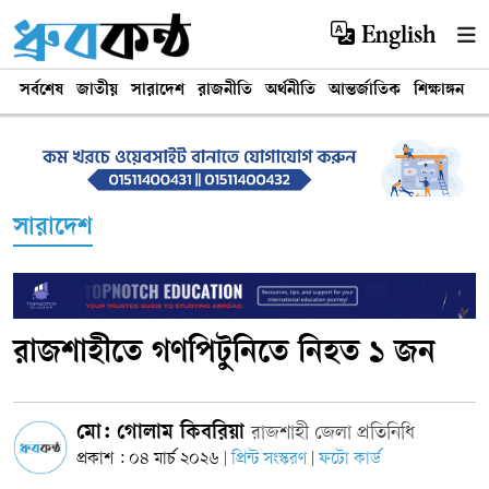
English
সর্বশেষ
জাতীয়
সারাদেশ
রাজনীতি
অর্থনীতি
আন্তর্জাতিক
শিক্ষাঙ্গন
খ
সারাদেশ
রাজশাহীতে গণপিটুনিতে নিহত ১ জন
মো: গোলাম কিবরিয়া
রাজশাহী জেলা প্রতিনিধি
প্রকাশ : ০৪ মার্চ ২০২৬
প্রিন্ট সংস্করণ
ফটো কার্ড
|
|