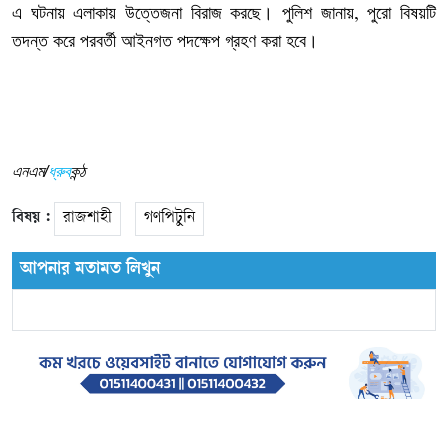
এ
ঘটনায়
এলাকায়
উত্তেজনা
বিরাজ
করছে।
পুলিশ
জানায়
পুরো
বিষয়টি
,
তদন্ত
করে
পরবর্তী
আইনগত
পদক্ষেপ
গ্রহণ
করা
হবে।
এনএম/
ধ্রুব
কন্ঠ
বিষয় :
রাজশাহী
গণপিটুনি
আপনার মতামত লিখুন