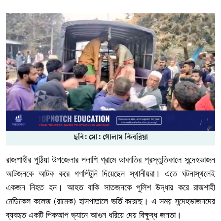
ছবি: মো: গোলাম কিবরিয়া
রাজশাহীর
পুঠিয়া
উপজেলার
পলাশি
গ্রামে
ডাকাতির
প্রস্তুতিকালে
সন্দেহভাজন
আটজনকে
আটক
করে
গণপিটুনি
দিয়েছেন
স্থানীয়রা।
এতে
ঘটনাস্থলেই
একজন
নিহত
হন।
আহত
বাকি
সাতজনকে
পুলিশ
উদ্ধার
করে
রাজশাহী
মেডিকেল
কলেজ
রামেক
হাসপাতালে
ভর্তি
করেছে।
এ
সময়
সন্দেহভাজনদের
(
)
ব্যবহৃত
একটি
পিকআপ
ভ্যানে
আগুন
ধরিয়ে
দেয়
বিক্ষুব্ধ
জনতা।