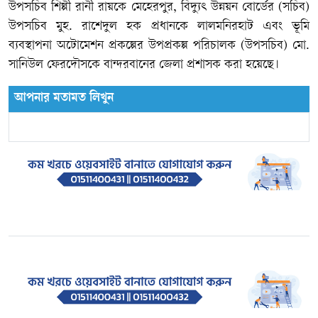
উপসচিব শিল্পী রানী রায়কে মেহেরপুর, বিদ্যুৎ উন্নয়ন বোর্ডের (সচিব)
উপসচিব মুহ. রাশেদুল হক প্রধানকে লালমনিরহাট এবং ভূমি
ব্যবস্থাপনা অটোমেশন প্রকল্পের উপপ্রকল্প পরিচালক (উপসচিব) মো.
সানিউল ফেরদৌসকে বান্দরবানের জেলা প্রশাসক করা হয়েছে।
আপনার মতামত লিখুন