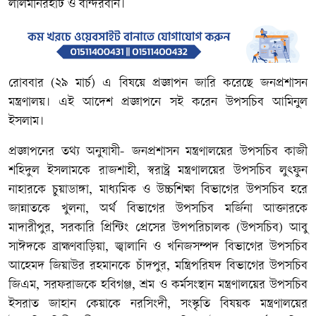
লালমনিরহাট ও বান্দরবান।
রোববার (২৯ মার্চ) এ বিষয়ে প্রজ্ঞাপন জারি করেছে জনপ্রশাসন
মন্ত্রণালয়। এই আদেশ প্রজ্ঞাপনে সই করেন উপসচিব আমিনুল
ইসলাম।
প্রজ্ঞাপনের তথ্য অনুযাযী- জনপ্রশাসন মন্ত্রণালয়ের উপসচিব কাজী
শহিদুল ইসলামকে রাজশাহী, স্বরাষ্ট্র মন্ত্রণালয়ের উপসচিব লুৎফুন
নাহারকে চুয়াডাঙ্গা, মাধ্যমিক ও উচ্চশিক্ষা বিভাগের উপসচিব হরে
জান্নাতকে খুলনা, অর্থ বিভাগের উপসচিব মর্জিনা আক্তারকে
মাদারীপুর, সরকারি প্রিন্টিং প্রেসের উপপরিচালক (উপসচিব) আবু
সাঈদকে ব্রাহ্মণবাড়িয়া, জ্বালানি ও খনিজসম্পদ বিভাগের উপসচিব
আহেমদ জিয়াউর রহমানকে চাঁদপুর, মন্ত্রিপরিষদ বিভাগের উপসচিব
জিএম, সরফরাজকে হবিগঞ্জ, শ্রম ও কর্মসংস্থান মন্ত্রণালয়ের উপসচিব
ইসরাত জাহান কেয়াকে নরসিংদী, সংস্কৃতি বিষয়ক মন্ত্রণালয়ের